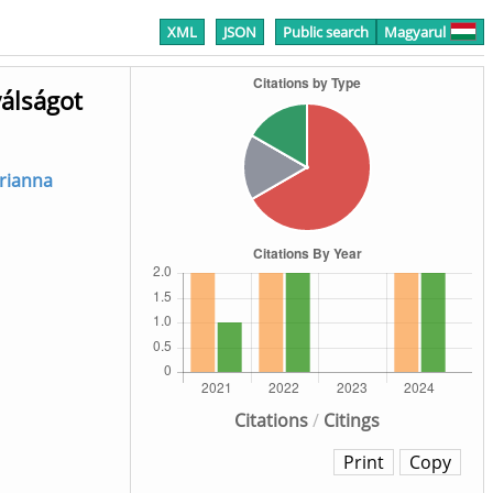
XML
JSON
Public search
Magyarul
válságot
rianna
Citations
/
Citings
Print
Copy