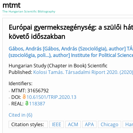
mtmt
The Hungarian Scientific Bibliography
Európai gyermekszegénység: a szülői hátt
követő időszakban
Gábos, András [Gábos, András (Szociológia), author] TÁR
(szociológia, poli...), author] Institute for Political Scienc
Hungarian Study (Chapter in Book) Scientific
Published:
Kolosi Tamás. Társadalmi Riport 2020. (202
Identifiers
MTMT: 31656792
DOI:
10.61501/TRIP.2020.13
REAL:
118387
Cited in (6)
Citation styles:
IEEE
ACM
APA
Chicago
Ha