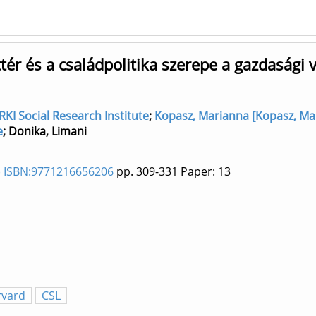
ér és a családpolitika szerepe a gazdasági 
KI Social Research Institute
;
Kopasz, Marianna [Kopasz, Ma
e
;
Donika, Limani
0) ISBN:9771216656206
pp. 309-331
Paper: 13
rvard
CSL