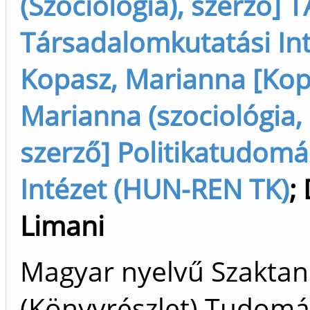
(Szociológia), szerző] 
Társadalomkutatási Int
Kopasz, Marianna [Kop
Marianna (szociológia, p
szerző] Politikatudomá
Intézet (HUN-REN TK)
;
Limani
Magyar nyelvű Szakta
(Könyvrészlet) Tudom