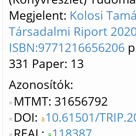
Megjelent:
Kolosi Tamá
Társadalmi Riport 2020
ISBN:9771216656206
p
331
Paper: 13
Azonosítók
MTMT: 31656792
DOI:
10.61501/TRIP.2
REAL:
118387