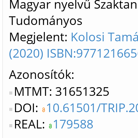
Magyar nyelvű Szaktan
Tudományos
Megjelent:
Kolosi Tamá
(2020) ISBN:97712166
Azonosítók
MTMT: 31651325
DOI:
10.61501/TRIP.2
REAL:
179588