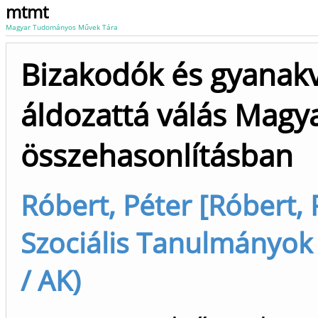
mtmt
Magyar Tudományos Művek Tára
Bizakodók és gyanakv
áldozattá válás Magy
összehasonlításban
Róbert, Péter [Róbert, 
Szociális Tanulmányok 
/ AK)