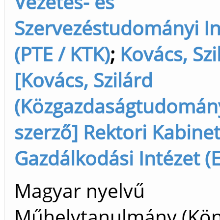
Vezetés- és
Szervezéstudományi In
(PTE / KTK)
;
Kovács, Szi
[Kovács, Szilárd
(Közgazdaságtudomány
szerző] Rektori Kabinet
Gazdálkodási Intézet (E
Magyar nyelvű
Műhelytanulmány (Kön