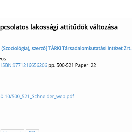
csolatos lakossági attitűdök változása
Szociológia), szerző] TÁRKI Társadalomkutatási Intézet Zrt.
yos
0) ISBN:9771216656206
pp. 500-521
Paper: 22
2020-10/500_521_Schneider_web.pdf