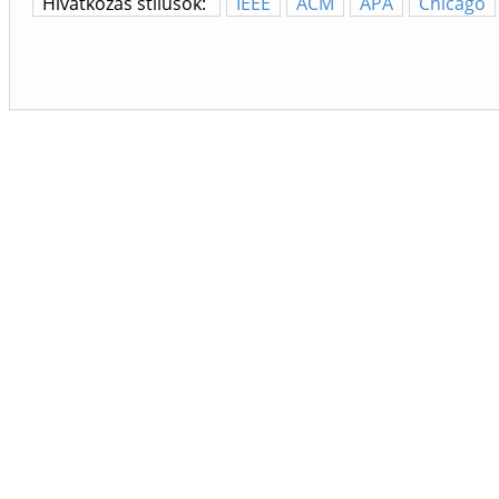
Hivatkozás stílusok:
IEEE
ACM
APA
Chicago