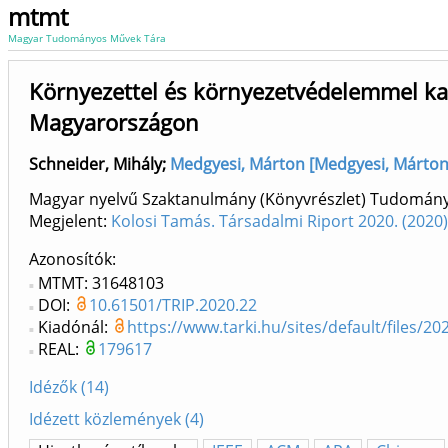
mtmt
Magyar Tudományos Művek Tára
Környezettel és környezetvédelemmel kap
Magyarországon
Schneider, Mihály
;
Medgyesi, Márton [Medgyesi, Márton (
Magyar nyelvű Szaktanulmány (Könyvrészlet) Tudomán
Megjelent:
Kolosi Tamás. Társadalmi Riport 2020. (202
Azonosítók
MTMT: 31648103
DOI:
10.61501/TRIP.2020.22
Kiadónál:
https://www.tarki.hu/sites/default/files/
REAL:
179617
Idézők (14)
Idézett közlemények (4)