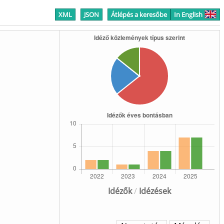
XML
JSON
Átlépés a keresőbe
In English
Idézők
/
Idézések