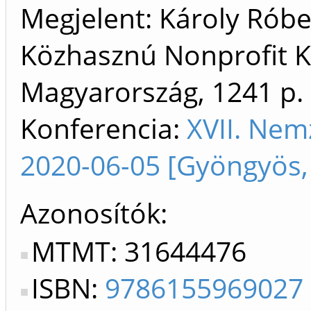
Megjelent: Károly Róbe
Közhasznú Nonprofit Kf
Magyarország, 1241 p.
Konferencia:
XVII. Ne
2020-06-05 [Gyöngyös,
Azonosítók
MTMT: 31644476
ISBN:
9786155969027