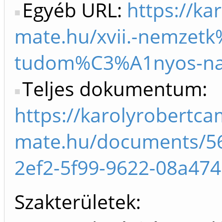
Egyéb URL:
https://ka
mate.hu/xvii.-nemzet
tudom%C3%A1nyos-na
Teljes dokumentum:
https://karolyrobertca
mate.hu/documents/56
2ef2-5f99-9622-08a47
Szakterületek: