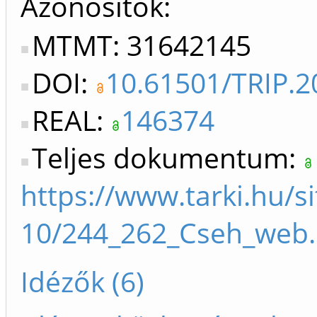
Azonosítók
MTMT: 31642145
DOI:
10.61501/TRIP.2
REAL:
146374
Teljes dokumentum:
https://www.tarki.hu/si
10/244_262_Cseh_web.
Idézők (6)