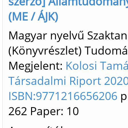
szerző] Államtudomány
(ME / ÁJK)
Magyar nyelvű Szakta
(Könyvrészlet) Tudom
Megjelent:
Kolosi Tamá
Társadalmi Riport 2020
ISBN:9771216656206
p
262
Paper: 10