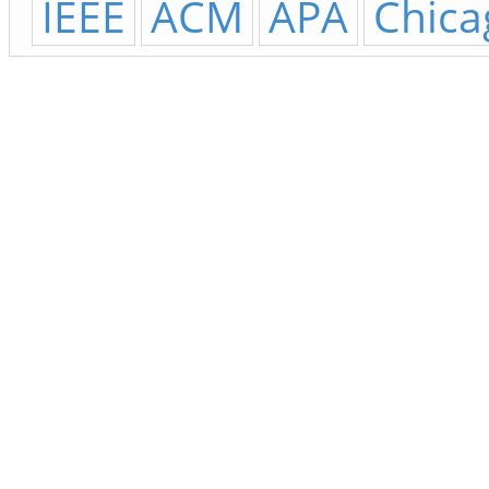
IEEE
ACM
APA
Chica