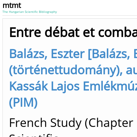
mtmt
The Hungarian Scientific Bibliography
Entre débat et comba
Balázs, Eszter [Balázs, 
(történettudomány), a
Kassák Lajos Emlékm
(PIM)
French Study (Chapter 