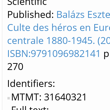
Scientific
Published:
Balázs Eszte
Culte des héros en Eu
centrale 1880-1945. (2
ISBN:9791096982141
p
270
Identifiers
MTMT: 31640321
Full text: