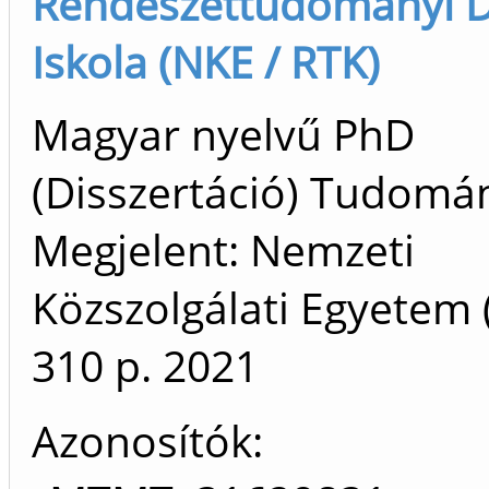
Rendészettudományi D
Iskola (NKE / RTK)
Magyar nyelvű PhD
(Disszertáció) Tudomá
Megjelent: Nemzeti
Közszolgálati Egyetem 
310 p.
2021
Azonosítók