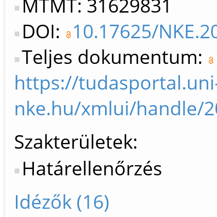
MTMT: 31629831
DOI:
10.17625/NKE.2
Teljes dokumentum:
https://tudasportal.uni
nke.hu/xmlui/handle/2
Szakterületek:
Határellenőrzés
Idézők (16)