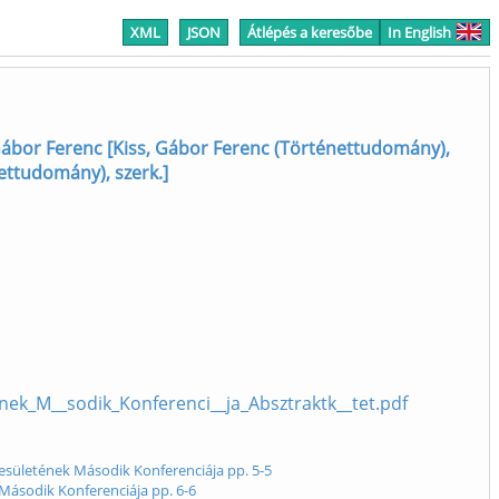
XML
JSON
Átlépés a keresőbe
In English
 Gábor Ferenc [Kiss, Gábor Ferenc (Történettudomány),
ettudomány), szerk.]
_nek_M__sodik_Konferenci__ja_Absztraktk__tet.pdf
yesületének Második Konferenciája pp. 5-5
 Második Konferenciája pp. 6-6