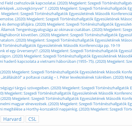
d Field csehszlovák kapcsolatai. (2020) Megjelent: Szegedi Történészhallga
y térképek „szövegkönyvei” ?. (2020) Megjelent: Szegedi Történészhallgatók 
 Megjelent: Szegedi Történészhallgatók Egyesületének Második Konferenciáj
elemzése. (2020) Megjelent: Szegedi Történészhallgatók Egyesületének Másod
 és demográfiájára. (2020) Megjelent: Szegedi Történészhallgatók Egyesüle
lt Államok Tengerészgyalogsága az okinavai csatában. (2020) Megjelent: Sze
lágháborút követően. (2020) Megjelent: Szegedi Történészhallgatók Egyesü
atalom. (2020) Megjelent: Szegedi Történészhallgatók Egyesületének Másodi
gedi Történészhallgatók Egyesületének Második Konferenciája pp. 19-19
nk el egy űrversenyt?. (2020) Megjelent: Szegedi Történészhallgatók Egyesü
rszágon. (2020) Megjelent: Szegedi Történészhallgatók Egyesületének Második
mi haderő kapcsolata a vietnami háborúban (1955–75). (2020) Megjelent: Sz
a. (2020) Megjelent: Szegedi Történészhallgatók Egyesületének Második Konfe
átállásától” a poltavai csatáig – I. Péter levelezésének tükrében. (2020) M
zségügyi tárgyú szövegeiben. (2020) Megjelent: Szegedi Történészhallgatók
2020) Megjelent: Szegedi Történészhallgatók Egyesületének Második Konferenc
. (2020) Megjelent: Szegedi Történészhallgatók Egyesületének Második Konfe
ténelmi magyar elnevezések. (2020) Megjelent: Szegedi Történészhallgatók E
i megítélése a Horthy-korszaktól napjainkig. (2020) Megjelent: Szegedi Tör
Harvard
CSL