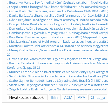
Bessenyei Vanda. Egy "amerikai kém" Csehszlovákiában - Noel Havilan
Csapó Fanni. Chorográfiák. A korabeli földrajzi tudás közvetítői vag
Csőke Márk. Nemzethűségi igazolások a Délvidéken 1941-1944. (2020)
Danka Balázs. Az elhunyt uralkodókról fennmaradt források kritikai 
Dávid Benjámin. II. világháború következményei Endrőd társadalmára
Domján Máté. Konföderációs lobogó a Suri kastély felett - Az Egyesü
Domonkos Ádám. Egészség- és szociális védelem Szabadkán az első vi
Gombos Jarmo. Egyesült Királyság 1945-1997: nagyhatalomból középh
Kapi Péter. Diviciacus: egy druida ábrázolása. (2020) Megjelent: Sze
Kiss Szandra. A szovjet Hold-program kudarca, avagy hogyan veszítsü
Martus Nikoletta. Vízi közlekedés a 14. század első felében Magyaro
Mezey Csaba Bence. „Search and Avoid” – Az amerikai és a dél-vietna
22
Ormos Bálint. Város és vidéke. Egy antik fogalom történeti vizsgálat
Pásztor Renáta. Az ukrán-orosz kapcsolatok kiéleződése Ivan Mazepa „
Konferenciája pp. 25-25
Rudisch Ferenc. A biopolitikai szemlélet Markusovszky Lajos közegés
Sebők Attila. Diplomáciai kapcsolatok a II. keresztes hadjáratban. (
Szabó-Gajmer Bernadett. Jean de Léry útinaplója Brazíliáról 1557-ben
Sztán Iván. Helységnévrendezés 1898-1912, a helyre nem állított tör
Zsiga Nikoletta Evelin. A Rongyos Gárda tevékenységének szakirodalm
Hivatkozás stílusok:
IEEE
ACM
APA
Chicago