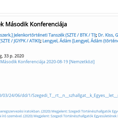
ek Második Konferenciája
erk.] Jelenkortörténeti Tanszék (SZTE / BTK / TI)
;
Dr. Kiss,
SZTE / JGYPK / ATIKI)
;
Lengyel, Ádám [Lengyel, Ádám (történ
g, 33 p.
2020
 Második Konferenciája 2020-08-19 [Nemzetközi]
0/03/24/06/dd/1/Szegedi_T__rt__n__szhallgat__k_Egyes__let_
s seregszervezési iratokban. (2020) Megjelent: Szegedi Történészhallgatók Eg
i író szemével. (2020) Megjelent: Szegedi Történészhallgatók Egyesületének