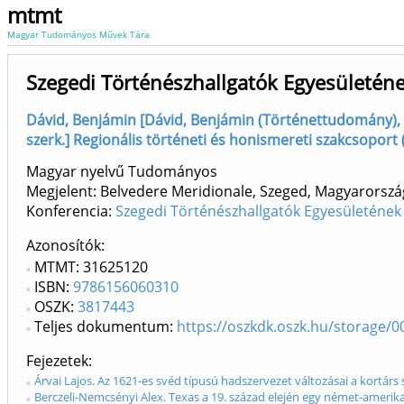
mtmt
Magyar Tudományos Művek Tára
Szegedi Történészhallgatók Egyesületén
Dávid, Benjámin [Dávid, Benjámin (Történettudomány), sz
szerk.] Regionális történeti és honismereti szakcsoport (
Magyar nyelvű Tudományos
Megjelent: Belvedere Meridionale, Szeged, Magyarorszá
Konferencia:
Szegedi Történészhallgatók Egyesületének
Azonosítók
MTMT: 31625120
ISBN:
9786156060310
OSZK:
3817443
Teljes dokumentum:
https://oszkdk.oszk.hu/storage/0
Fejezetek
Árvai Lajos. Az 1621-es svéd típusú hadszervezet változásai a kortár
Berczeli-Nemcsényi Alex. Texas a 19. század elején egy német-amerika