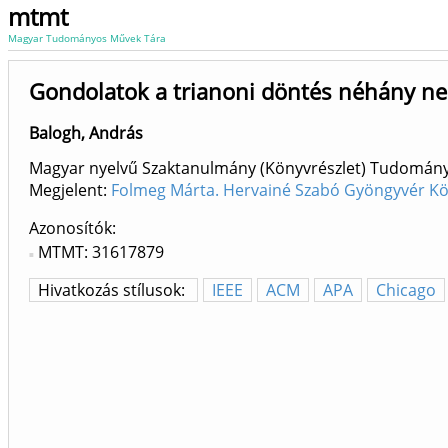
mtmt
Magyar Tudományos Művek Tára
Gondolatok a trianoni döntés néhány ne
Balogh, András
Magyar nyelvű Szaktanulmány (Könyvrészlet) Tudomán
Megjelent:
Folmeg Márta. Hervainé Szabó Gyöngyvér Kö
Azonosítók
MTMT: 31617879
Hivatkozás stílusok:
IEEE
ACM
APA
Chicago