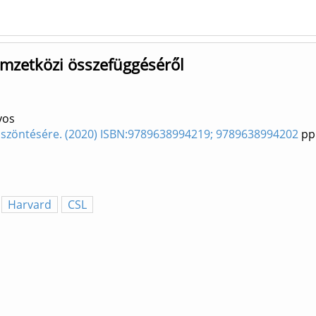
mzetközi összefüggéséről
yos
szöntésére. (2020) ISBN:9789638994219; 9789638994202
pp.
Harvard
CSL