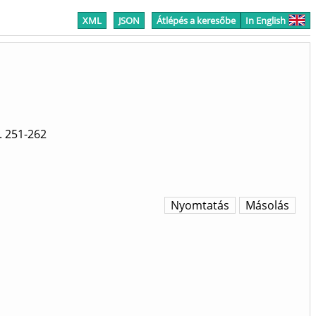
XML
JSON
Átlépés a keresőbe
In English
 251-262
Nyomtatás
Másolás