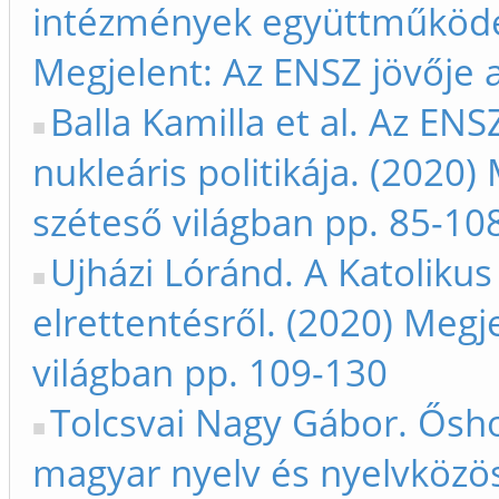
intézmények együttműködés
Megjelent: Az ENSZ jövője 
Balla Kamilla et al. Az EN
nukleáris politikája. (2020)
széteső világban pp. 85-10
Ujházi Lóránd. A Katolikus
elrettentésről. (2020) Megj
világban pp. 109-130
Tolcsvai Nagy Gábor. Ősh
magyar nyelv és nyelvközö