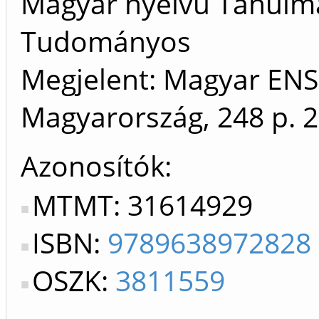
Magyar nyelvű Tanulm
Tudományos
Megjelent: Magyar ENS
Magyarország, 248 p.
2
Azonosítók
MTMT: 31614929
ISBN:
9789638972828
OSZK:
3811559