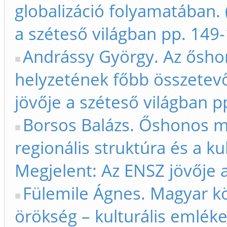
globalizáció folyamatában.
a széteső világban pp. 149
Andrássy György. Az ősho
helyzetének főbb összetevő
jövője a széteső világban p
Borsos Balázs. Őshonos 
regionális struktúra és a kul
Megjelent: Az ENSZ jövője 
Fülemile Ágnes. Magyar k
örökség – kulturális emlék