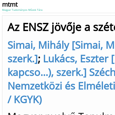
mtmt
Magyar Tudományos Művek Tára
Az ENSZ jövője a szét
Simai, Mihály [Simai, M
szerk.]
;
Lukács, Eszter 
kapcso...), szerk.] Szé
Nemzetközi és Elmélet
/ KGYK)