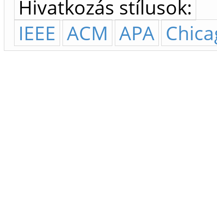
Hivatkozás stílusok:
IEEE
ACM
APA
Chica