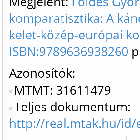
Megjelent:
Földes Györ
komparatisztika: A ká
kelet-közép-európai ko
ISBN:9789636938260
p
Azonosítók
MTMT: 31611479
Teljes dokumentum:
http://real.mtak.hu/id