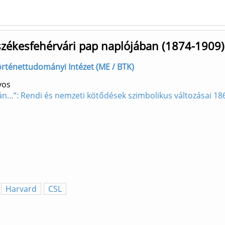
székesfehérvári pap naplójában (1874-1909)
örténettudományi Intézet (ME / BTK)
yos
tján…”: Rendi és nemzeti kötődések szimbolikus változásai 18
Harvard
CSL