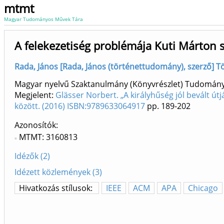
mtmt
Magyar Tudományos Művek Tára
A felekezetiség problémája Kuti Márton 
Rada, János [Rada, János (történettudomány), szerző] T
Magyar nyelvű Szaktanulmány (Könyvrészlet) Tudomán
Megjelent:
Glässer Norbert. „A királyhűség jól bevált ú
között. (2016) ISBN:9789633064917
pp. 189-202
Azonosítók
MTMT: 3160813
Idézők (2)
Idézett közlemények (3)
Hivatkozás stílusok:
IEEE
ACM
APA
Chicago