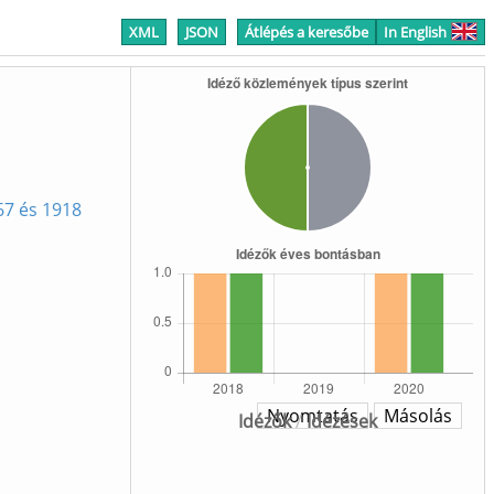
XML
JSON
Átlépés a keresőbe
In English
67 és 1918
Nyomtatás
Másolás
Idézők
/
Idézések