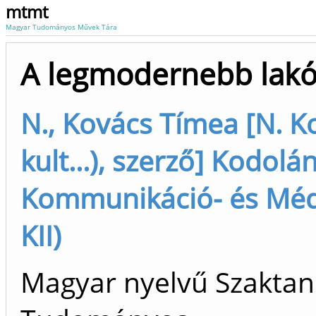
mtmt
Magyar Tudományos Művek Tára
A legmodernebb lakó
N., Kovács Tímea [N. K
kult...), szerző] Kodol
Kommunikáció- és Médi
KII)
Magyar nyelvű Szaktan