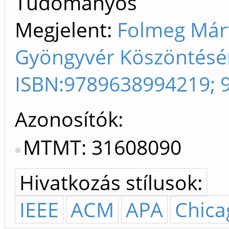
Tudományos
Megjelent:
Folmeg Márt
Gyöngyvér Köszöntésér
ISBN:9789638994219; 
Azonosítók
MTMT: 31608090
Hivatkozás stílusok:
IEEE
ACM
APA
Chica