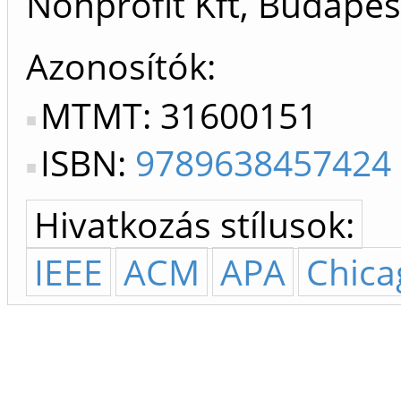
Nonprofit Kft, Budapes
Azonosítók
MTMT: 31600151
ISBN:
9789638457424
Hivatkozás stílusok:
IEEE
ACM
APA
Chica