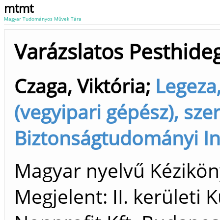
mtmt
Magyar Tudományos Művek Tára
Varázslatos Pesthide
Czaga, Viktória
;
Legeza,
(vegyipari gépész), sze
Biztonságtudományi In
Magyar nyelvű Kézikö
Megjelent: II. kerületi