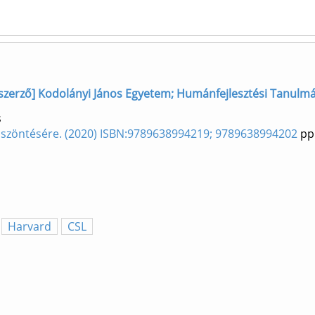
 szerző] Kodolányi János Egyetem; Humánfejlesztési Tanulmán
s
szöntésére. (2020) ISBN:9789638994219; 9789638994202
pp.
Harvard
CSL