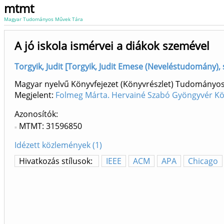
mtmt
Magyar Tudományos Művek Tára
A jó iskola ismérvei a diákok szemével
Torgyik, Judit [Torgyik, Judit Emese (Neveléstudomány),
Magyar nyelvű Könyvfejezet (Könyvrészlet) Tudományo
Megjelent:
Folmeg Márta. Hervainé Szabó Gyöngyvér Kö
Azonosítók
MTMT: 31596850
Idézett közlemények (1)
Hivatkozás stílusok:
IEEE
ACM
APA
Chicago