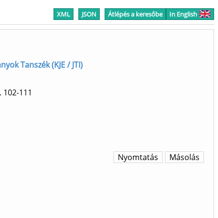
XML
JSON
Átlépés a keresőbe
In English
yok Tanszék (KJE / JTI)
 102-111
Nyomtatás
Másolás