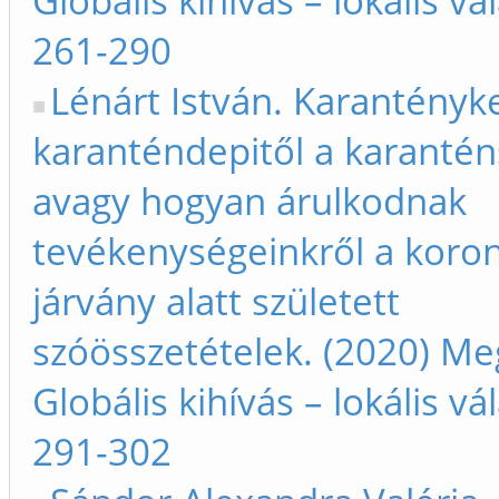
Globális kihívás – lokális vá
261-290
Lénárt István. Karantényk
karanténdepitől a karantén
avagy hogyan árulkodnak
tevékenységeinkről a koron
járvány alatt született
szóösszetételek. (2020) Me
Globális kihívás – lokális vá
291-302