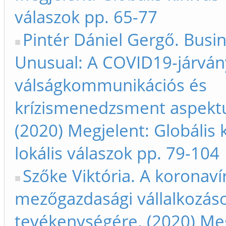
válaszok pp. 65-77
Pintér Dániel Gergő. Busi
Unusual: A COVID19-járván
válságkommunikációs és
krízismenedzsment aspektu
(2020) Megjelent: Globális k
lokális válaszok pp. 79-104
Szőke Viktória. A koronaví
mezőgazdasági vállalkozás
tevékenységére. (2020) Meg