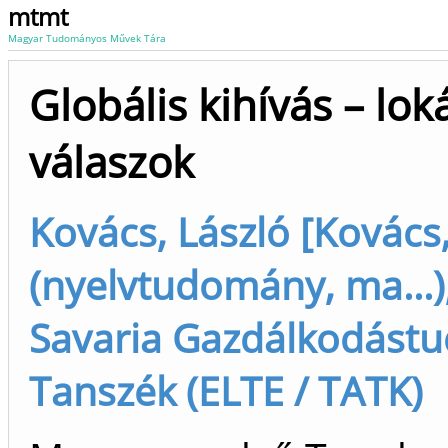
mtmt
Magyar Tudományos Művek Tára
Globális kihívás – loká
válaszok
Kovács, László [Kovács,
(nyelvtudomány, ma...),
Savaria Gazdálkodást
Tanszék (ELTE / TATK)