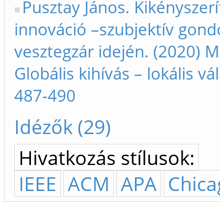
Pusztay János. Kikényszerí
innováció –szubjektív gond
vesztegzár idején. (2020) M
Globális kihívás – lokális vá
487-490
Idézők (29)
Hivatkozás stílusok:
IEEE
ACM
APA
Chica