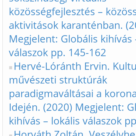
közösségfejlesztés – közös
aktivitások karanténban. (2
Megjelent: Globális kihívás 
válaszok pp. 145-162
Hervé-Lóránth Ervin. Kultu
művészeti struktúrák
paradigmaváltásai a korona
Idején. (2020) Megjelent: G
kihívás – lokális válaszok p
Horváth Zoltán. Veszélyhe