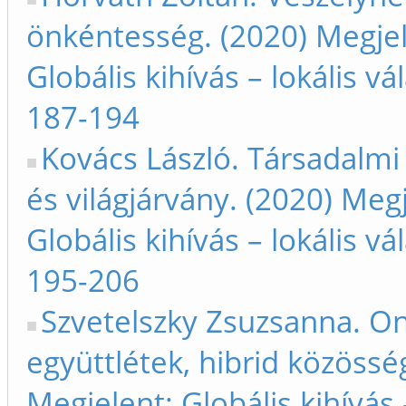
önkéntesség. (2020) Megjel
Globális kihívás – lokális vá
187-194
Kovács László. Társadalmi
és világjárvány. (2020) Meg
Globális kihívás – lokális vá
195-206
Szvetelszky Zsuzsanna. On
együttlétek, hibrid közössé
Megjelent: Globális kihívás 