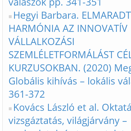
válaszok pp. 341-351
Hegyi Barbara. ELMARADT
HARMÓNIA AZ INNOVATÍV
VÁLLALKOZÁSI
SZEMLÉLETFORMÁLÁST CÉ
KURZUSOKBAN. (2020) Megj
Globális kihívás – lokális vá
361-372
Kovács László et al. Oktatá
vizsgáztatás, világjárvány –