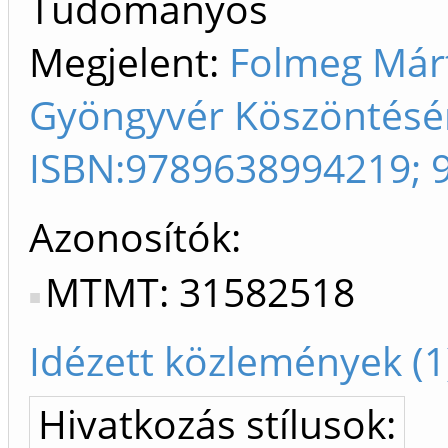
Tudományos
Megjelent:
Folmeg Márt
Gyöngyvér Köszöntésér
ISBN:9789638994219; 
Azonosítók
MTMT: 31582518
Idézett közlemények (1
Hivatkozás stílusok: