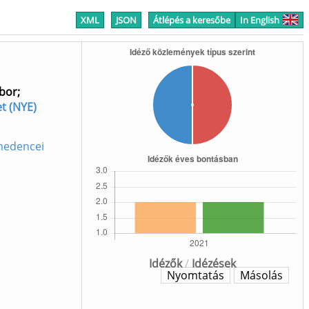
XML
JSON
Átlépés a keresőbe
In English
ábor
;
et (NYE)
-medencei
Idézők
/
Idézések
Nyomtatás
Másolás