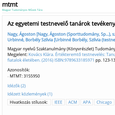
mtmt
Magyar Tudományos Művek Tára
Az egyetemi testnevelő tanárok tevékenys
Nagy, Ágoston [Nagy, Ágoston (Sporttudomány, Sp...), s
Urbinné, Borbély Szilvia [Urbinné Borbély, Szilvia (testn
Magyar nyelvű Szaktanulmány (Könyvrészlet) Tudomán
Megjelent:
Kovács Klára. Értékteremtő testnevelés: Tan
fiatalok életében. (2016) ISBN:9789633185971
pp. 123-1
Azonosítók
MTMT: 3155950
Idézők (2)
Idézett közlemények (1)
Hivatkozás stílusok:
IEEE
ACM
APA
Chicago