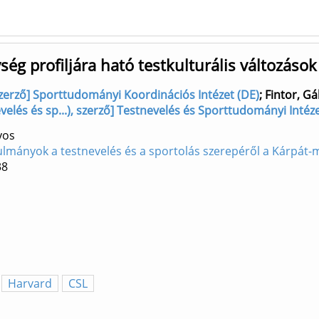
ég profiljára ható testkulturális változások
zerző] Sporttudományi Koordinációs Intézet (DE)
;
Fintor, G
evelés és sp...), szerző] Testnevelés és Sporttudományi Intéz
yos
ulmányok a testnevelés és a sportolás szerepéről a Kárpát
38
Harvard
CSL