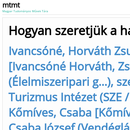
mtmt
Magyar Tudományos Művek Tára
Hogyan szeretjük a h
Ivancsóné, Horváth Zs
[Ivancsóné Horváth, Z
(Élelmiszeripari g...), s
Turizmus Intézet (SZE /
Kőmíves, Csaba [Kőmív
Csaba József (Vendéglá