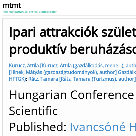
mtmt
The Hungarian Scientific Bibliography
Ipari attrakciók szüle
produktív beruházáso
Kurucz, Attila [Kurucz, Attila (gazdálkodás, mene...), a
[Hinek, Mátyás (gazdaságtudományok), author] Gazdálko
HFTGK)
;
Rátz, Tamara [Rátz, Tamara (Turizmus), author]
Hungarian Conference 
Scientific
Published:
Ivancsóné 