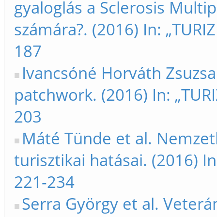
gyaloglás a Sclerosis Mult
számára?. (2016) In: „TUR
187
Ivancsóné Horváth Zsuzsa e
patchwork. (2016) In: „TU
203
Máté Tünde et al. Nemzet
turisztikai hatásai. (2016
221-234
Serra György et al. Veterá