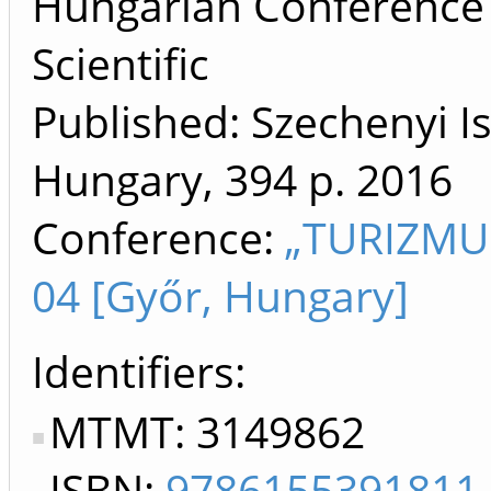
Hungarian Conference 
Scientific
Published: Szechenyi Is
Hungary, 394 p.
2016
Conference:
„TURIZMUS
04 [Győr, Hungary]
Identifiers
MTMT: 3149862
ISBN:
9786155391811