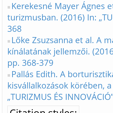
Kerekesné Mayer Ágnes et 
turizmusban. (2016) In: „
368
Lőke Zsuzsanna et al. A m
kínálatának jellemzői. (20
pp. 368-379
Pallás Edith. A borturiszti
kisvállalkozások körében, a
„TURIZMUS ÉS INNOVÁCIÓ”
Citation styles: