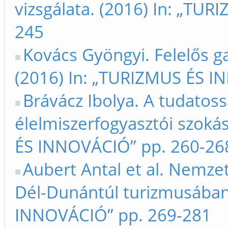
vizsgálata. (2016) In: „TU
245
Kovács Gyöngyi. Felelős 
(2016) In: „TURIZMUS ÉS I
Brávácz Ibolya. A tudatos
élelmiszerfogyasztói szoká
ÉS INNOVÁCIÓ” pp. 260-26
Aubert Antal et al. Nemze
Dél-Dunántúl turizmusában
INNOVÁCIÓ” pp. 269-281