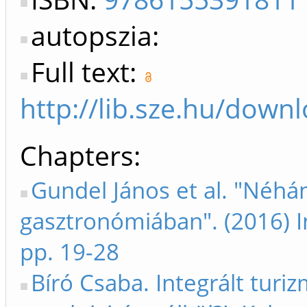
autopszia:
Full text:
http://lib.sze.hu/do
Chapters
Gundel János et al. "Néhá
gasztronómiában". (2016)
pp. 19-28
Bíró Csaba. Integrált turiz