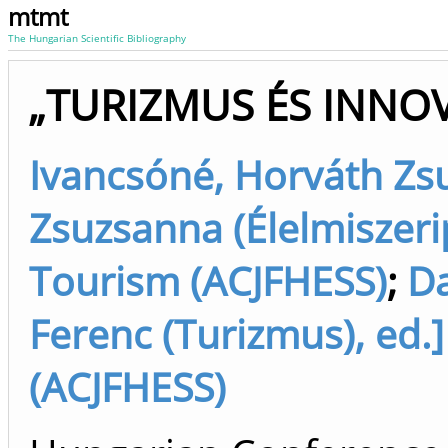
mtmt
The Hungarian Scientific Bibliography
„TURIZMUS ÉS INNO
Ivancsóné, Horváth Zs
Zsuzsanna (Élelmiszeripar
Tourism (ACJFHESS)
;
Da
Ferenc (Turizmus), ed.]
(ACJFHESS)