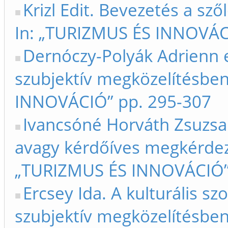
Krizl Edit. Bevezetés a sző
In: „TURIZMUS ÉS INNOVÁC
Dernóczy-Polyák Adrienn e
szubjektív megközelítésben
INNOVÁCIÓ” pp. 295-307
Ivancsóné Horváth Zsuzsa e
avagy kérdőíves megkérdezé
„TURIZMUS ÉS INNOVÁCIÓ”
Ercsey Ida. A kulturális sz
szubjektív megközelítésben