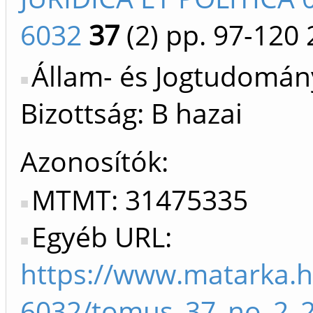
6032
37
(2)
pp. 97-120
Állam- és Jogtudomán
Bizottság: B hazai
Azonosítók
MTMT: 31475335
Egyéb URL:
https://www.matarka.h
6032/tomus_37_no_2_2