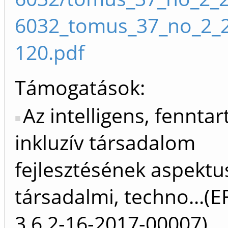
6032_tomus_37_no_2_
120.pdf
Támogatások:
Az intelligens, fenntar
inkluzív társadalom
fejlesztésének aspektus
társadalmi, techno...(
3.6.2-16-2017-00007)