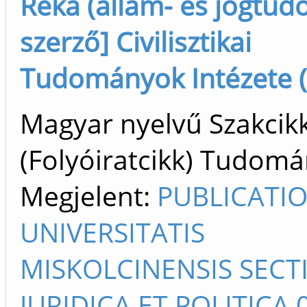
Réka (állam- és jogtudo.
szerző] Civilisztikai
Tudományok Intézete (
Magyar nyelvű Szakcik
(Folyóiratcikk) Tudom
Megjelent:
PUBLICATI
UNIVERSITATIS
MISKOLCINENSIS SECT
JURIDICA ET POLITICA 