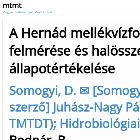
mtmt
Magyar Tudományos Művek Tára
A Hernád mellékvízfol
felmérése és halössze
állapotértékelése
Somogyi, D. ✉ [Somogyi
szerző] Juhász-Nagy Pál
TMTDT); Hidrobiológiai
Bodnár, B.