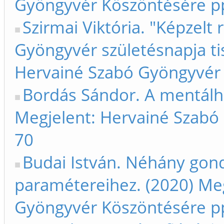
Gyöngyvér Köszöntésére p
Szirmai Viktória. "Képzelt
Gyöngyvér születésnapja tis
Hervainé Szabó Gyöngyvér 
Bordás Sándor. A mentálhig
Megjelent: Hervainé Szabó
70
Budai István. Néhány gondo
paramétereihez. (2020) Me
Gyöngyvér Köszöntésére p