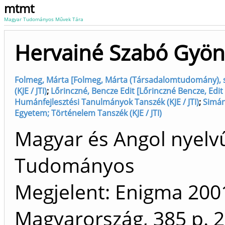
mtmt
Magyar Tudományos Művek Tára
Hervainé Szabó Gyön
Folmeg, Márta [Folmeg, Márta (Társadalomtudomány), 
(KJE / JTI)
;
Lőrinczné, Bencze Edit [Lőrinczné Bencze, Edit
Humánfejlesztési Tanulmányok Tanszék (KJE / JTI)
;
Simán
Egyetem; Történelem Tanszék (KJE / JTI)
Magyar és Angol nyelv
Tudományos
Megjelent: Enigma 2001
Magyarország, 385 p.
2