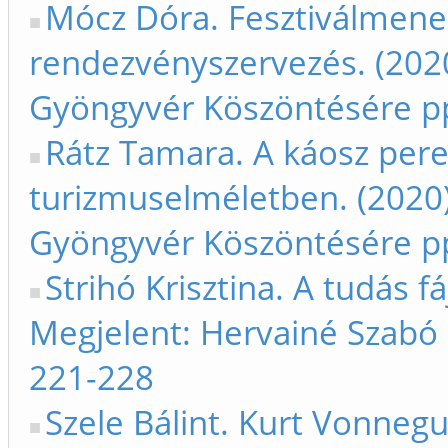
Mócz Dóra. Fesztiválmen
rendezvényszervezés. (202
Gyöngyvér Köszöntésére p
Rátz Tamara. A káosz per
turizmuselméletben. (2020
Gyöngyvér Köszöntésére p
Strihó Krisztina. A tudás f
Megjelent: Hervainé Szabó
221-228
Szele Bálint. Kurt Vonneg