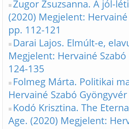
Zugor Zsuzsanna. A jól-léti
(2020) Megjelent: Hervain
pp. 112-121
Darai Lajos. Elmúlt-e, elavu
Megjelent: Hervainé Szabó
124-135
Folmeg Márta. Politikai m
Hervainé Szabó Gyöngyvér
Kodó Krisztina. The Etern
Age. (2020) Megjelent: He