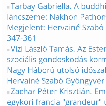
Tarbay Gabriella. A budd
láncszeme: Nakhon Pathom é
Megjelent: Hervainé Szabó
347-361
Vizi László Tamás. Az Este
szociális gondoskodás korm
Nagy Háború utolsó idősza
Hervainé Szabó Gyöngyvér
Zachar Péter Krisztián. E
egykori francia "grandeur" 