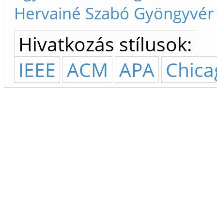
Hervainé Szabó Gyöngyvér
Hivatkozás stílusok:
IEEE
ACM
APA
Chica