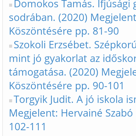
Domokos Tamás. Ifjúsági g
sodrában. (2020) Megjelen
Köszöntésére pp. 81-90
Szokoli Erzsébet. Szépkor
mint jó gyakorlat az időskor
támogatása. (2020) Megjel
Köszöntésére pp. 90-101
Torgyik Judit. A jó iskola 
Megjelent: Hervainé Szabó
102-111