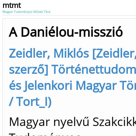
mtmt
Magyar Tudományos Művek Tára
A Daniélou-misszió
Zeidler, Miklós [Zeidler,
szerző] Történettudomá
és Jelenkori Magyar Tö
/ Tort_I)
Magyar nyelvű Szakcikk 