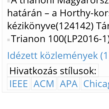
határán – a Horthy-kor
kézikönyve(124142) T
Trianon 100(LP2016-1
Idézett közlemények (1
Hivatkozás stílusok:
IEEE
ACM
APA
Chica