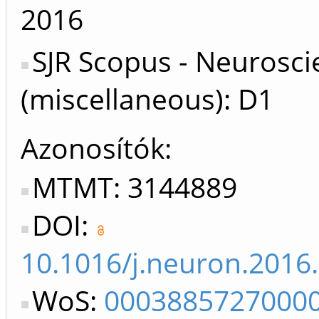
2016
SJR Scopus - Neurosci
(miscellaneous): D1
Azonosítók
MTMT: 3144889
DOI:
10.1016/j.neuron.2016
WoS:
0003885727000