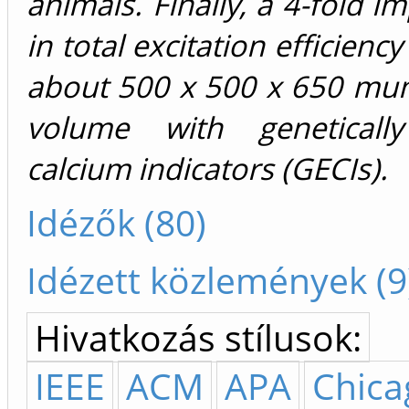
animals. Finally, a 4-fold 
in total excitation efficiency
about 500 x 500 x 650 mu
volume with geneticall
calcium indicators (GECIs).
Idézők (80)
Idézett közlemények (9
Hivatkozás stílusok:
IEEE
ACM
APA
Chica