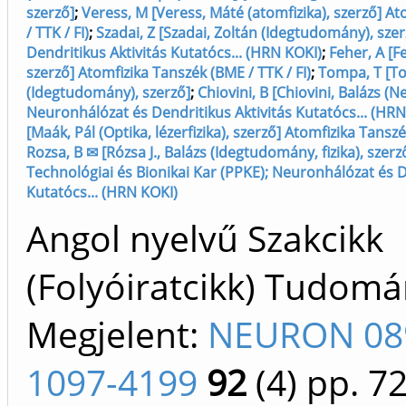
szerző]
;
Veress, M [Veress, Máté (atomfizika), szerző] A
/ TTK / FI)
;
Szadai, Z [Szadai, Zoltán (Idegtudomány), sze
Dendritikus Aktivitás Kutatócs... (HRN KOKI)
;
Feher, A [Fe
szerző] Atomfizika Tanszék (BME / TTK / FI)
;
Tompa, T [T
(Idegtudomány), szerző]
;
Chiovini, B [Chiovini, Balázs (N
Neuronhálózat és Dendritikus Aktivitás Kutatócs... (HRN
[Maák, Pál (Optika, lézerfizika), szerző] Atomfizika Tanszé
Rozsa, B ✉ [Rózsa J., Balázs (Idegtudomány, fizika), szer
Technológiai és Bionikai Kar (PPKE); Neuronhálózat és D
Kutatócs... (HRN KOKI)
Angol nyelvű Szakcikk
(Folyóiratcikk) Tudom
Megjelent:
NEURON 08
1097-4199
92
(4)
pp. 7