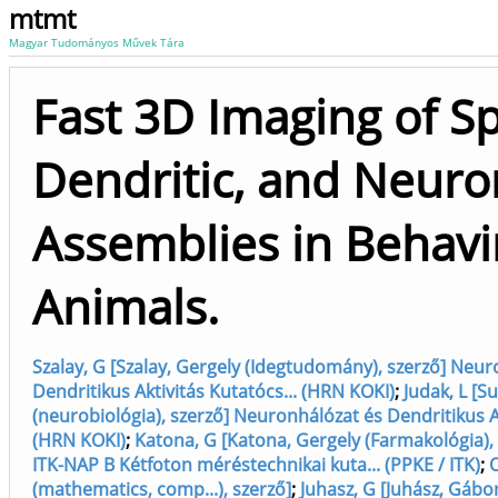
mtmt
Magyar Tudományos Művek Tára
Fast 3D Imaging of Sp
Dendritic, and Neuro
Assemblies in Behav
Animals.
Szalay, G [Szalay, Gergely (Idegtudomány), szerző] Neur
Dendritikus Aktivitás Kutatócs... (HRN KOKI)
;
Judak, L [S
(neurobiológia), szerző] Neuronhálózat és Dendritikus Ak
(HRN KOKI)
;
Katona, G [Katona, Gergely (Farmakológia)
ITK-NAP B Kétfoton méréstechnikai kuta... (PPKE / ITK)
;
O
(mathematics, comp...), szerző]
;
Juhasz, G [Juhász, Gábor 