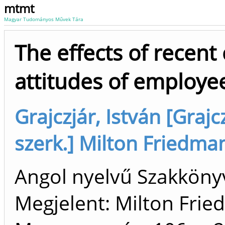
mtmt
Magyar Tudományos Művek Tára
The effects of recent 
attitudes of employe
Grajczjár, István [Grajcz
szerk.] Milton Friedm
Angol nyelvű Szakkön
Megjelent: Milton Fri