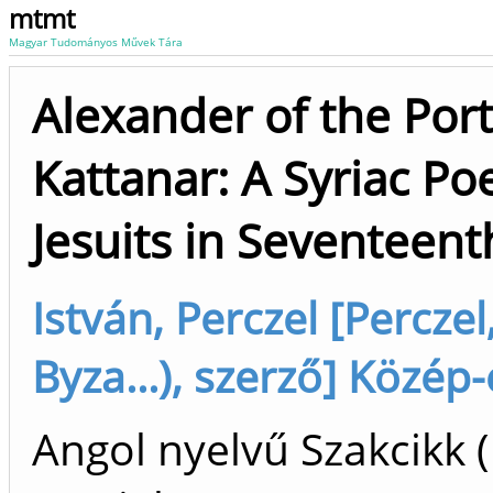
mtmt
Magyar Tudományos Művek Tára
Alexander of the Por
Kattanar: A Syriac Po
Jesuits in Seventeent
István, Perczel [Percze
Byza...), szerző] Közé
Angol nyelvű Szakcikk 