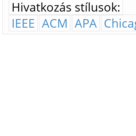
Hivatkozás stílusok:
IEEE
ACM
APA
Chica