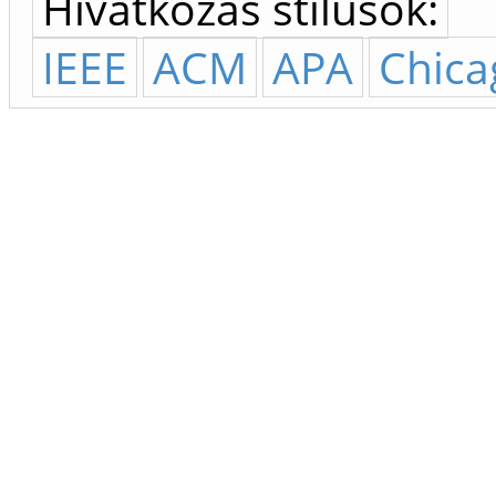
Hivatkozás stílusok:
IEEE
ACM
APA
Chica