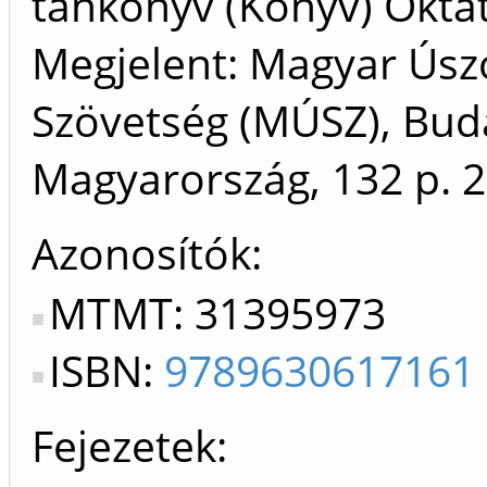
tankönyv (Könyv) Oktat
Megjelent: Magyar Úsz
Szövetség (MÚSZ), Bud
Magyarország, 132 p.
2
Azonosítók
MTMT: 31395973
ISBN:
9789630617161
Fejezetek