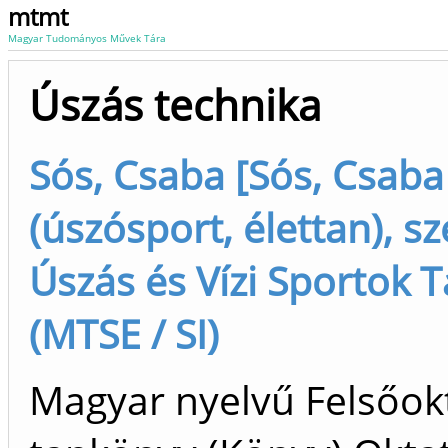
mtmt
Magyar Tudományos Művek Tára
Úszás technika
Sós, Csaba [Sós, Csaba
(úszósport, élettan), sz
Úszás és Vízi Sportok 
(MTSE / SI)
Magyar nyelvű Felsőok