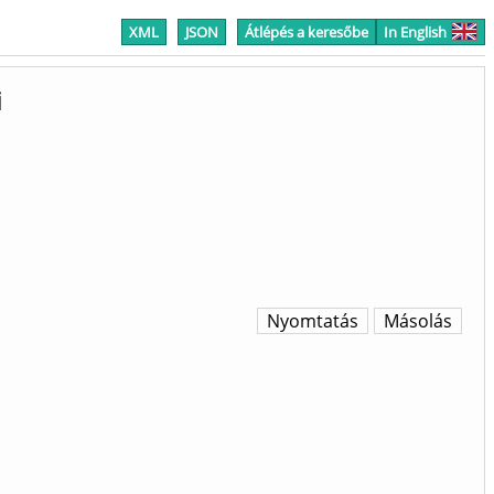
XML
JSON
Átlépés a keresőbe
In English
i
Nyomtatás
Másolás