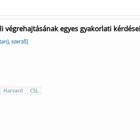
i végrehajtásának egyes gyakorlati kérdése
an), szerző]
Harvard
CSL