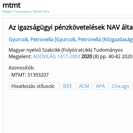
mtmt
Magyar Tudományos Művek Tára
Az igazságügyi pénzkövetelések NAV által
Gyurcsik, Petronella [Gyurcsik, Petronella (Közgazdaságt
Magyar nyelvű Szakcikk (Folyóiratcikk) Tudományos
Megjelent:
ADÓVILÁG 1417-2003
2020
(8)
pp. 40-42
2020
Azonosítók
MTMT: 31393207
Hivatkozás stílusok:
IEEE
ACM
APA
Chicago