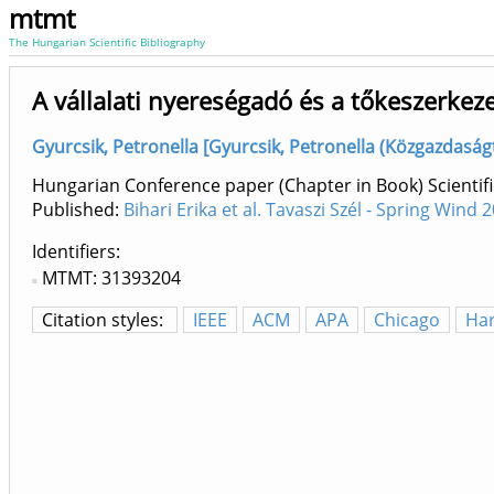
mtmt
The Hungarian Scientific Bibliography
A vállalati nyereségadó és a tőkeszerkez
Gyurcsik, Petronella [Gyurcsik, Petronella (Közgazdaság
Hungarian Conference paper (Chapter in Book) Scientifi
Published:
Bihari Erika et al. Tavaszi Szél - Spring Win
Identifiers
MTMT: 31393204
Citation styles:
IEEE
ACM
APA
Chicago
Ha