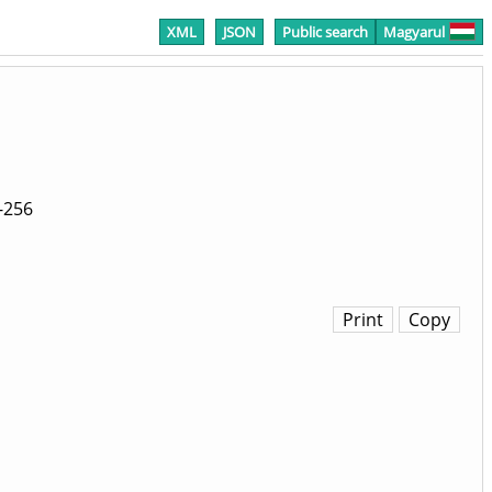
XML
JSON
Public search
Magyarul
-256
Print
Copy