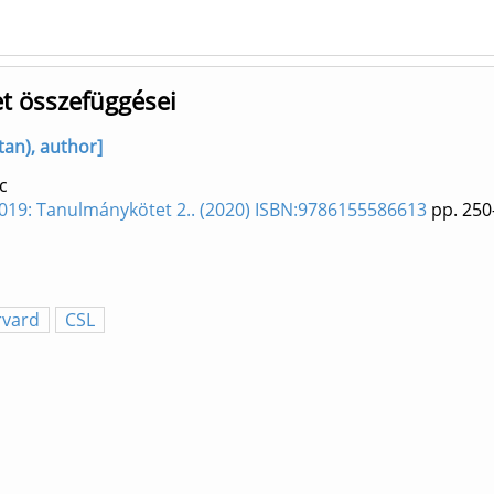
et összefüggései
tan), author]
c
d 2019: Tanulmánykötet 2.. (2020) ISBN:9786155586613
pp. 250
rvard
CSL