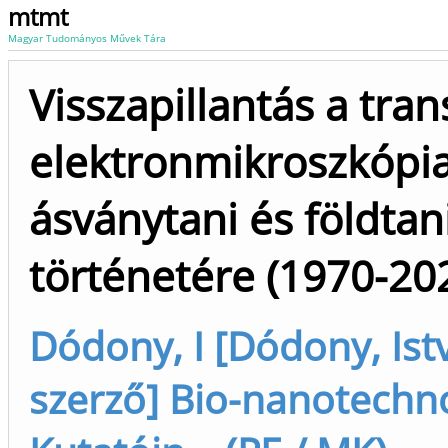
mtmt
Magyar Tudományos Művek Tára
Visszapillantás a tra
elektronmikroszkópi
ásványtani és földta
történetére (1970-20
Dódony, I [Dódony, Istv
szerző] Bio-nanotechno