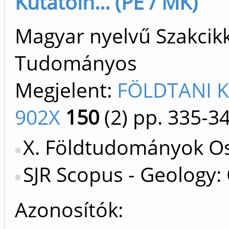
Kutatóin... (PE / MK)
Magyar nyelvű Szakcikk 
Tudományos
Megjelent:
FÖLDTANI K
902X
150
(2)
pp. 335-3
X. Földtudományok Os
SJR Scopus - Geology:
Azonosítók