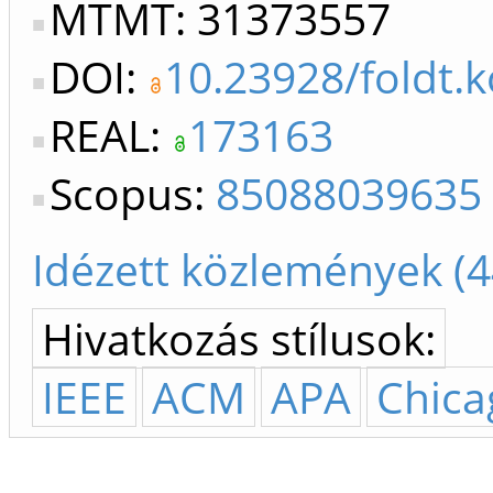
MTMT: 31373557
DOI:
10.23928/foldt.k
REAL:
173163
Scopus:
85088039635
Idézett közlemények (4
Hivatkozás stílusok:
IEEE
ACM
APA
Chica