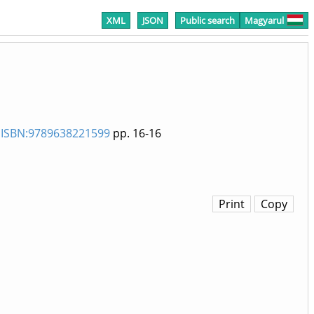
XML
JSON
Public search
Magyarul
) ISBN:9789638221599
pp. 16-16
Print
Copy