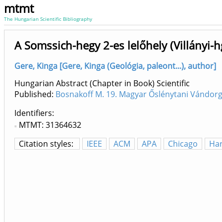
mtmt
The Hungarian Scientific Bibliography
A Somssich-hegy 2-es lelőhely (Villányi-
Gere, Kinga [Gere, Kinga (Geológia, paleont...), author]
Hungarian Abstract (Chapter in Book) Scientific
Published:
Bosnakoff M. 19. Magyar Őslénytani Vándorg
Identifiers
MTMT: 31364632
Citation styles:
IEEE
ACM
APA
Chicago
Ha