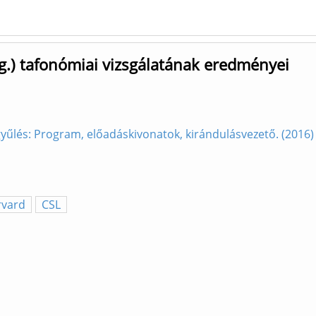
hg.) tafonómiai vizsgálatának eredményei
yűlés: Program, előadáskivonatok, kirándulásvezető. (2016
rvard
CSL