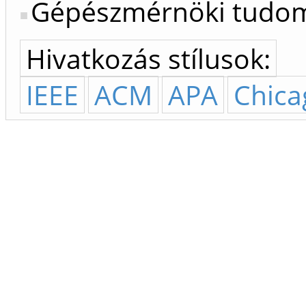
Gépészmérnöki tudo
Hivatkozás stílusok:
IEEE
ACM
APA
Chica