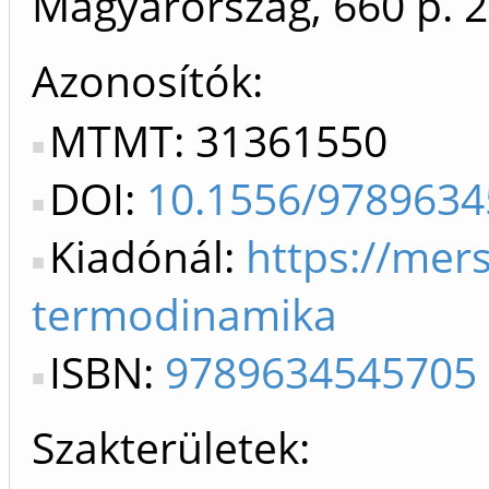
Magyarország, 660 p.
2
Azonosítók
MTMT: 31361550
DOI:
10.1556/978963
Kiadónál:
https://mer
termodinamika
ISBN:
9789634545705
Szakterületek: