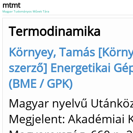
mtmt
Magyar Tudományos Művek Tára
Termodinamika
Környey, Tamás [Körny
szerző] Energetikai G
(BME / GPK)
Magyar nyelvű Utánköz
Megjelent: Akadémiai 