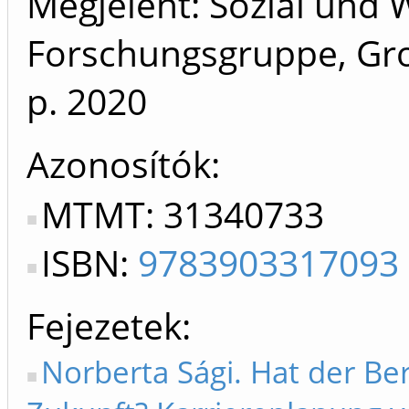
Megjelent: Sozial und 
Forschungsgruppe, Gros
p.
2020
Azonosítók
MTMT: 31340733
ISBN:
9783903317093
Fejezetek
Norberta Sági. Hat der Be