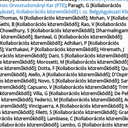
alános Orvostudományi Kar (PTE)
;
Paragh, G [Kollaborációs
zat), Kollaborációs közreműködő] I. sz. Belgyógyászati Kli
Thomas, N [Kollaborációs közreműködő]
;
Mohan, V [Kollab
Sethi, B [Kollaborációs közreműködő]
;
Rao, V [Kollaborációs
Chowdhury, S [Kollaborációs közreműködő]
;
Dharmalingam
ós közreműködő]
;
Bantwal, G [Kollaborációs közreműködő]
;
 [Kollaborációs közreműködő]
;
Adhikari, P [Kollaborációs
ő]
;
Varthakavi, P [Kollaborációs közreműködő]
;
Hiremath, J
borációs közreműködő]
;
Dani, S [Kollaborációs közreműködő]
iós közreműködő]
;
Morosetti, M [Kollaborációs közreműködő
iós közreműködő]
;
Dotta, F [Kollaborációs közreműködő]
;
Qua
közreműködő]
;
Aiello, A [Kollaborációs közreműködő]
;
D'Ospin
iós közreműködő]
;
Novo, S [Kollaborációs közreműködő]
;
San
közreműködő]
;
Capuano, V [Kollaborációs közreműködő]
;
Trim
s közreműködő]
;
Villa, G [Kollaborációs közreműködő]
;
De Pel
ós közreműködő]
;
Federici, M [Kollaborációs közreműködő]
;
A
 közreműködő]
;
Vinciguerra, A [Kollaborációs közreműködő]
;
M
ós közreműködő]
;
Filetti, S [Kollaborációs közreműködő]
;
Gran
orációs közreműködő]
;
Lambiase, C [Kollaborációs közreműk
[Kollaborációs közreműködő]
;
Lembo, G [Kollaborációs közr