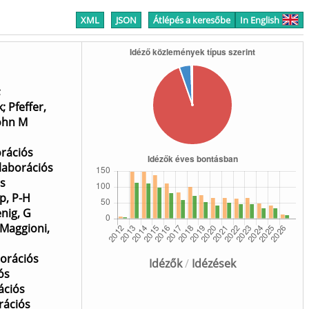
XML
JSON
Átlépés a keresőbe
In English
;
k
;
Pfeffer,
John M
orációs
llaborációs
ós
p, P-H
nig, G
Maggioni,
borációs
Idézők
/
Idézések
ós
ációs
rációs