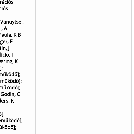
rációs
ciós
;
Vanuytsel,
i, A
Paula, R B
ger, E
in, J
licio, J
ering, K
]
;
eműködő]
;
reműködő]
;
eműködő]
;
;
Godin, C
ers, K
ő]
;
zreműködő]
;
működő]
;