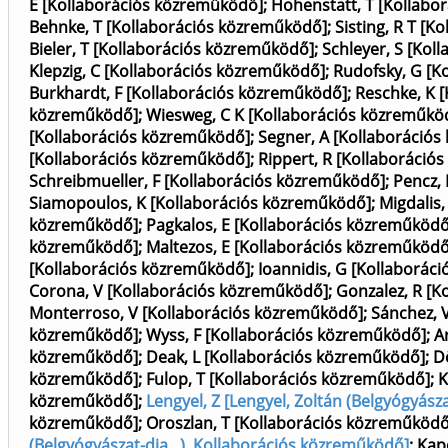
E [Kollaborációs közreműködő]
;
Hohenstatt, T [Kollabo
Behnke, T [Kollaborációs közreműködő]
;
Sisting, R T [
Bieler, T [Kollaborációs közreműködő]
;
Schleyer, S [Kol
Klepzig, C [Kollaborációs közreműködő]
;
Rudofsky, G [K
Burkhardt, F [Kollaborációs közreműködő]
;
Reschke, K 
közreműködő]
;
Wiesweg, C K [Kollaborációs közreműkö
[Kollaborációs közreműködő]
;
Segner, A [Kollaboráció
[Kollaborációs közreműködő]
;
Rippert, R [Kollaboráció
Schreibmueller, F [Kollaborációs közreműködő]
;
Pencz, 
Siamopoulos, K [Kollaborációs közreműködő]
;
Migdalis,
közreműködő]
;
Pagkalos, E [Kollaborációs közreműködő
közreműködő]
;
Maltezos, E [Kollaborációs közreműködő
[Kollaborációs közreműködő]
;
Ioannidis, G [Kollaborác
Corona, V [Kollaborációs közreműködő]
;
Gonzalez, R [K
Monterroso, V [Kollaborációs közreműködő]
;
Sánchez, 
közreműködő]
;
Wyss, F [Kollaborációs közreműködő]
;
A
közreműködő]
;
Deak, L [Kollaborációs közreműködő]
;
D
közreműködő]
;
Fulop, T [Kollaborációs közreműködő]
;
K
közreműködő]
;
Lengyel, Z [Lengyel, Zoltán (Belgyógyász
közreműködő]
;
Oroszlan, T [Kollaborációs közreműködő
(Belgyógyászat-dia...), Kollaborációs közreműködő]
;
Kap