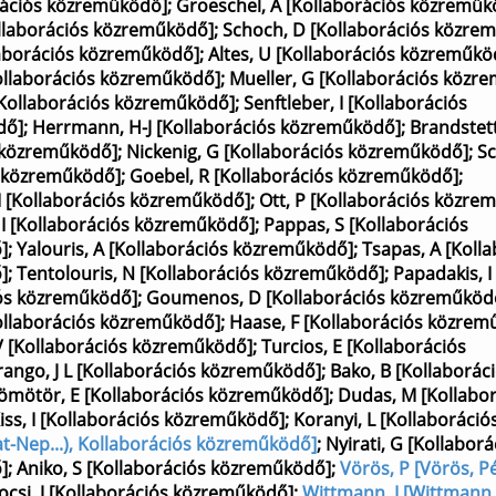
rációs közreműködő]
;
Groeschel, A [Kollaborációs közreműk
Kollaborációs közreműködő]
;
Schoch, D [Kollaborációs közre
laborációs közreműködő]
;
Altes, U [Kollaborációs közreműkö
ollaborációs közreműködő]
;
Mueller, G [Kollaborációs közr
[Kollaborációs közreműködő]
;
Senftleber, I [Kollaborációs
dő]
;
Herrmann, H-J [Kollaborációs közreműködő]
;
Brandstett
s közreműködő]
;
Nickenig, G [Kollaborációs közreműködő]
;
Sc
s közreműködő]
;
Goebel, R [Kollaborációs közreműködő]
;
I [Kollaborációs közreműködő]
;
Ott, P [Kollaborációs közre
 I [Kollaborációs közreműködő]
;
Pappas, S [Kollaborációs
]
;
Yalouris, A [Kollaborációs közreműködő]
;
Tsapas, A [Koll
]
;
Tentolouris, N [Kollaborációs közreműködő]
;
Papadakis, I
iós közreműködő]
;
Goumenos, D [Kollaborációs közreműköd
ollaborációs közreműködő]
;
Haase, F [Kollaborációs közrem
V [Kollaborációs közreműködő]
;
Turcios, E [Kollaborációs
rango, J L [Kollaborációs közreműködő]
;
Bako, B [Kollaborác
ömötör, E [Kollaborációs közreműködő]
;
Dudas, M [Kollabo
iss, I [Kollaborációs közreműködő]
;
Koranyi, L [Kollaboráció
at-Nep...), Kollaborációs közreműködő]
;
Nyirati, G [Kollaborá
]
;
Aniko, S [Kollaborációs közreműködő]
;
Vörös, P [Vörös, P
ocsi, J [Kollaborációs közreműködő]
;
Wittmann, I [Wittmann,