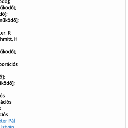
ödő]
;
működő]
;
dő]
;
eműködő]
;
er, R
hmitt, H
működő]
;
aborációs
ő]
;
űködő]
;
iós
rációs
s
ciós
éter Pál
 István