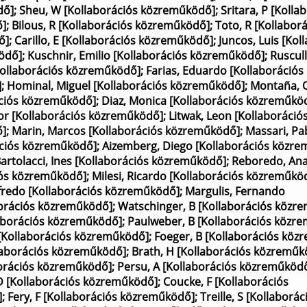
dő]
;
Sheu, W [Kollaborációs közreműködő]
;
Sritara, P [Kolla
ő]
;
Bilous, R [Kollaborációs közreműködő]
;
Toto, R [Kollabor
ő]
;
Carillo, E [Kollaborációs közreműködő]
;
Juncos, Luis [Kol
ködő]
;
Kuschnir, Emilio [Kollaborációs közreműködő]
;
Ruscul
[Kollaborációs közreműködő]
;
Farias, Eduardo [Kollaborációs
]
;
Hominal, Miguel [Kollaborációs közreműködő]
;
Montaña, 
rációs közreműködő]
;
Diaz, Monica [Kollaborációs közreműkö
tor [Kollaborációs közreműködő]
;
Litwak, Leon [Kollaboráció
ő]
;
Marin, Marcos [Kollaborációs közreműködő]
;
Massari, Pa
ációs közreműködő]
;
Aizemberg, Diego [Kollaborációs közr
artolacci, Ines [Kollaborációs közreműködő]
;
Reboredo, An
iós közreműködő]
;
Milesi, Ricardo [Kollaborációs közreműkö
redo [Kollaborációs közreműködő]
;
Margulis, Fernando
borációs közreműködő]
;
Watschinger, B [Kollaborációs közr
laborációs közreműködő]
;
Paulweber, B [Kollaborációs közr
 [Kollaborációs közreműködő]
;
Foeger, B [Kollaborációs kö
llaborációs közreműködő]
;
Brath, H [Kollaborációs közreműk
borációs közreműködő]
;
Persu, A [Kollaborációs közreműköd
 D [Kollaborációs közreműködő]
;
Coucke, F [Kollaborációs
]
;
Fery, F [Kollaborációs közreműködő]
;
Treille, S [Kollaborác