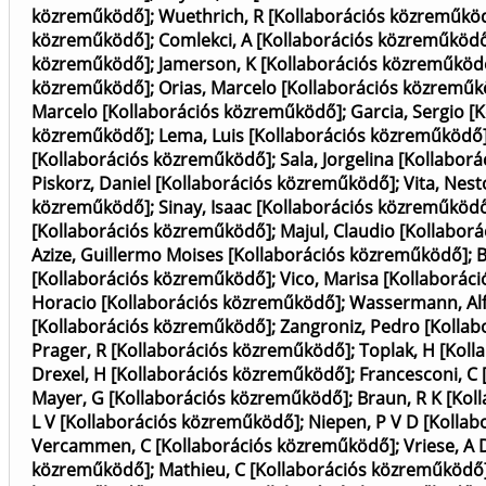
közreműködő]
;
Wuethrich, R [Kollaborációs közreműkö
közreműködő]
;
Comlekci, A [Kollaborációs közreműköd
közreműködő]
;
Jamerson, K [Kollaborációs közreműköd
közreműködő]
;
Orias, Marcelo [Kollaborációs közremű
Marcelo [Kollaborációs közreműködő]
;
Garcia, Sergio 
közreműködő]
;
Lema, Luis [Kollaborációs közreműködő
[Kollaborációs közreműködő]
;
Sala, Jorgelina [Kollabo
Piskorz, Daniel [Kollaborációs közreműködő]
;
Vita, Nes
közreműködő]
;
Sinay, Isaac [Kollaborációs közreműköd
[Kollaborációs közreműködő]
;
Majul, Claudio [Kollabor
Azize, Guillermo Moises [Kollaborációs közreműködő]
;
B
[Kollaborációs közreműködő]
;
Vico, Marisa [Kollaborác
Horacio [Kollaborációs közreműködő]
;
Wassermann, Alf
[Kollaborációs közreműködő]
;
Zangroniz, Pedro [Kolla
Prager, R [Kollaborációs közreműködő]
;
Toplak, H [Kol
Drexel, H [Kollaborációs közreműködő]
;
Francesconi, C
Mayer, G [Kollaborációs közreműködő]
;
Braun, R K [Ko
L V [Kollaborációs közreműködő]
;
Niepen, P V D [Kolla
Vercammen, C [Kollaborációs közreműködő]
;
Vriese, A
közreműködő]
;
Mathieu, C [Kollaborációs közreműködő