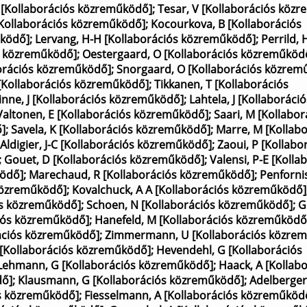
 [Kollaborációs közreműködő]
;
Tesar, V [Kollaborációs köz
[Kollaborációs közreműködő]
;
Kocourkova, B [Kollaborációs
űködő]
;
Lervang, H-H [Kollaborációs közreműködő]
;
Perrild, 
ós közreműködő]
;
Oestergaard, O [Kollaborációs közreműköd
borációs közreműködő]
;
Snorgaard, O [Kollaborációs közrem
 [Kollaborációs közreműködő]
;
Tikkanen, T [Kollaborációs
inne, J [Kollaborációs közreműködő]
;
Lahtela, J [Kollaboráció
Valtonen, E [Kollaborációs közreműködő]
;
Saari, M [Kollabor
]
;
Savela, K [Kollaborációs közreműködő]
;
Marre, M [Kollab
Aldigier, J-C [Kollaborációs közreműködő]
;
Zaoui, P [Kollabo
;
Gouet, D [Kollaborációs közreműködő]
;
Valensi, P-E [Kolla
ködő]
;
Marechaud, R [Kollaborációs közreműködő]
;
Penfornis
 közreműködő]
;
Kovalchuck, A A [Kollaborációs közreműködő]
ós közreműködő]
;
Schoen, N [Kollaborációs közreműködő]
;
G
ciós közreműködő]
;
Hanefeld, M [Kollaborációs közreműködő
ációs közreműködő]
;
Zimmermann, U [Kollaborációs közre
 [Kollaborációs közreműködő]
;
Hevendehl, G [Kollaborációs
Lehmann, G [Kollaborációs közreműködő]
;
Haack, A [Kollab
dő]
;
Klausmann, G [Kollaborációs közreműködő]
;
Adelberger
ós közreműködő]
;
Fiesselmann, A [Kollaborációs közreműköd