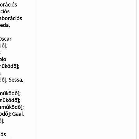
borációs
ációs
laborációs
leda,
Oscar
dő]
;
s
blo
eműködő]
;
a
dő]
;
Sessa,
eműködő]
;
eműködő]
;
zreműködő]
;
ödő]
;
Gaal,
ő]
;
iós