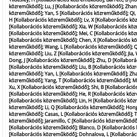
közreműködő]
;
Lu, J [Kollaborációs közreműködő]
;
Zhan
közreműködő]
;
Yan, S [Kollaborációs közreműködő]
;
Qi,
H [Kollaborációs közreműködő]
;
Lv, X [Kollaborációs k
[Kollaborációs közreműködő]
;
Xia, W [Kollaborációs k
[Kollaborációs közreműködő]
;
Mei, C [Kollaborációs k
[Kollaborációs közreműködő]
;
Chen, X [Kollaborációs 
közreműködő]
;
Wang, L [Kollaborációs közreműködő]
;
Q
közreműködő]
;
Liu, Z [Kollaborációs közreműködő]
;
Jia
Dong, J [Kollaborációs közreműködő]
;
Zhu, D [Kollabor
[Kollaborációs közreműködő]
;
Liu, B [Kollaborációs kö
közreműködő]
;
Yan, L [Kollaborációs közreműködő]
;
Zha
közreműködő]
;
Yang, T [Kollaborációs közreműködő]
;
M
Xu, X [Kollaborációs közreműködő]
;
Shi, B [Kollaboráci
[Kollaborációs közreműködő]
;
He, R [Kollaborációs kö
[Kollaborációs közreműködő]
;
Lin, H [Kollaborációs kö
közreműködő]
;
Li, Q [Kollaborációs közreműködő]
;
Hong
közreműködő]
;
Casas, L [Kollaborációs közreműködő]
;
T
közreműködő]
;
Jaramillo, C [Kollaborációs közreműködő
[Kollaborációs közreműködő]
;
Blanco, D [Kollaboráció
[Kollaborációs közreműködő]
;
Dohnalova, L [Kollaborá