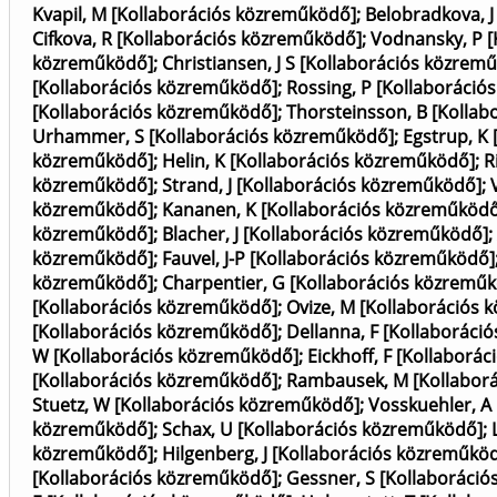
Kvapil, M [Kollaborációs közreműködő]
;
Belobradkova, J
Cifkova, R [Kollaborációs közreműködő]
;
Vodnansky, P 
közreműködő]
;
Christiansen, J S [Kollaborációs közrem
[Kollaborációs közreműködő]
;
Rossing, P [Kollaboráci
[Kollaborációs közreműködő]
;
Thorsteinsson, B [Kolla
Urhammer, S [Kollaborációs közreműködő]
;
Egstrup, K
közreműködő]
;
Helin, K [Kollaborációs közreműködő]
;
R
közreműködő]
;
Strand, J [Kollaborációs közreműködő]
;
közreműködő]
;
Kananen, K [Kollaborációs közreműködő
közreműködő]
;
Blacher, J [Kollaborációs közreműködő]
;
közreműködő]
;
Fauvel, J-P [Kollaborációs közreműködő]
közreműködő]
;
Charpentier, G [Kollaborációs közremű
[Kollaborációs közreműködő]
;
Ovize, M [Kollaborációs
[Kollaborációs közreműködő]
;
Dellanna, F [Kollaboráci
W [Kollaborációs közreműködő]
;
Eickhoff, F [Kollaborá
[Kollaborációs közreműködő]
;
Rambausek, M [Kollabor
Stuetz, W [Kollaborációs közreműködő]
;
Vosskuehler, A
közreműködő]
;
Schax, U [Kollaborációs közreműködő]
;
közreműködő]
;
Hilgenberg, J [Kollaborációs közreműkö
[Kollaborációs közreműködő]
;
Gessner, S [Kollaboráci