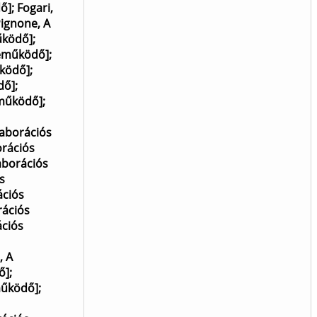
dő]
;
Fogari,
ignone, A
űködő]
;
reműködő]
;
űködő]
;
dő]
;
eműködő]
;
laborációs
orációs
aborációs
s
ációs
rációs
ációs
, A
ő]
;
működő]
;