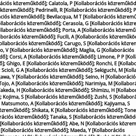
rációs közreműködő]
;
Calatola, P [Kollaborációs közreműkö
s közreműködő]
;
Pedrinelli, R [Kollaborációs közreműködő]
;
P
rációs közreműködő]
;
Bevilacqua, M T [Kollaborációs közrem
Kollaborációs közreműködő]
;
Cerasola, G [Kollaborációs köz
ollaborációs közreműködő]
;
Porta, A [Kollaborációs közrem
laborációs közreműködő]
;
Fucili, A [Kollaborációs közreműkö
Kollaborációs közreműködő]
;
Carugo, S [Kollaborációs közr
o, V [Kollaborációs közreműködő]
;
Maglia, G [Kollaborációs
dő]
;
Corsi, A [Kollaborációs közreműködő]
;
Limone, P P [Kol
ő]
;
Ghigo, E [Kollaborációs közreműködő]
;
Ronchi, E [Kollab
;
Scioli, G A [Kollaborációs közreműködő]
;
Sekiguchi, M [Koll
awa, Y [Kollaborációs közreműködő]
;
Seino, H [Kollaboráció
Tojo, A [Kollaborációs közreműködő]
;
Narimiya, M [Kollabor
Takeda, H [Kollaborációs közreműködő]
;
Shimizu, H [Kollabo
]
;
Kojima, S [Kollaborációs közreműködő]
;
Zushi, S [Kollabor
;
Matsumoto, A [Kollaborációs közreműködő]
;
Kajiyama, S
 közreműködő]
;
Shikata, K [Kollaborációs közreműködő]
;
Tone
orációs közreműködő]
;
Tanaka, S [Kollaborációs közreműköd
 [Kollaborációs közreműködő]
;
Abe, N [Kollaborációs közre
 [Kollaborációs közreműködő]
;
Maeda, Y [Kollaborációs