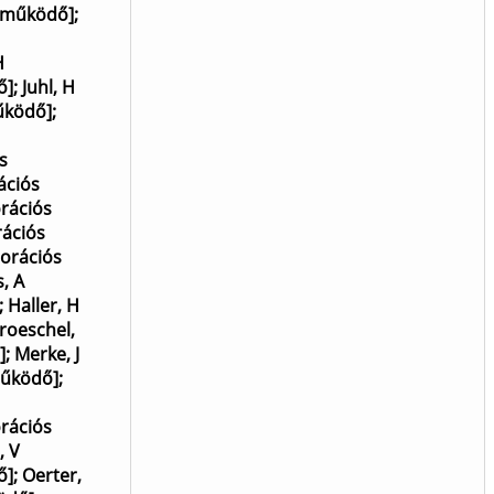
reműködő]
;
H
ő]
;
Juhl, H
űködő]
;
s
ációs
orációs
rációs
borációs
, A
;
Haller, H
roeschel,
]
;
Merke, J
működő]
;
orációs
, V
ő]
;
Oerter,