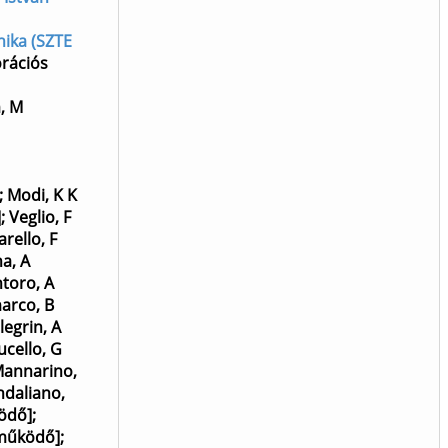
nika (SZTE
orációs
, M
;
Modi, K K
]
;
Veglio, F
rello, F
a, A
toro, A
arco, B
legrin, A
ucello, G
annarino,
daliano,
ödő]
;
eműködő]
;