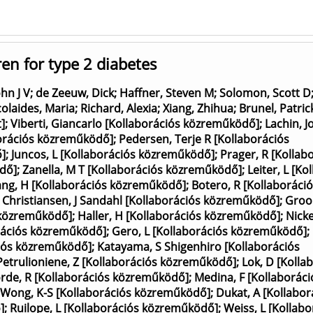
iren for type 2 diabetes
hn J V
;
de Zeeuw, Dick
;
Haffner, Steven M
;
Solomon, Scott D
colaides, Maria
;
Richard, Alexia
;
Xiang, Zhihua
;
Brunel, Patric
]
;
Viberti, Giancarlo [Kollaborációs közreműködő]
;
Lachin, 
orációs közreműködő]
;
Pedersen, Terje R [Kollaborációs
ő]
;
Juncos, L [Kollaborációs közreműködő]
;
Prager, R [Kollab
dő]
;
Zanella, M T [Kollaborációs közreműködő]
;
Leiter, L [Ko
ng, H [Kollaborációs közreműködő]
;
Botero, R [Kollaboráci
;
Christiansen, J Sandahl [Kollaborációs közreműködő]
;
Groo
 közreműködő]
;
Haller, H [Kollaborációs közreműködő]
;
Nicke
rációs közreműködő]
;
Gero, L [Kollaborációs közreműködő]
;
ciós közreműködő]
;
Katayama, S Shigenhiro [Kollaborációs
Petrulioniene, Z [Kollaborációs közreműködő]
;
Lok, D [Kolla
orde, R [Kollaborációs közreműködő]
;
Medina, F [Kollaboráci
Wong, K-S [Kollaborációs közreműködő]
;
Dukat, A [Kollabor
]
;
Ruilope, L [Kollaborációs közreműködő]
;
Weiss, L [Kollabo