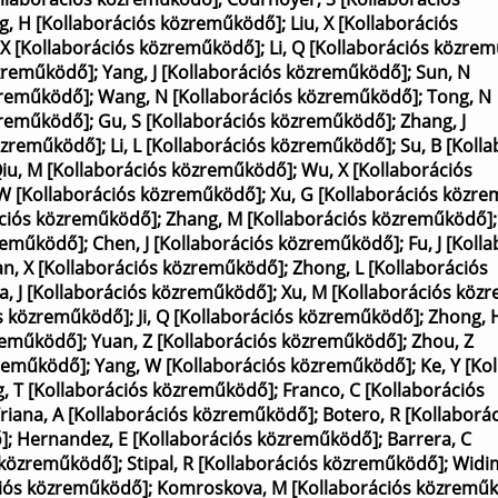
g, H [Kollaborációs közreműködő]
;
Liu, X [Kollaborációs
 X [Kollaborációs közreműködő]
;
Li, Q [Kollaborációs közre
özreműködő]
;
Yang, J [Kollaborációs közreműködő]
;
Sun, N
özreműködő]
;
Wang, N [Kollaborációs közreműködő]
;
Tong, N
özreműködő]
;
Gu, S [Kollaborációs közreműködő]
;
Zhang, J
közreműködő]
;
Li, L [Kollaborációs közreműködő]
;
Su, B [Koll
iu, M [Kollaborációs közreműködő]
;
Wu, X [Kollaborációs
, W [Kollaborációs közreműködő]
;
Xu, G [Kollaborációs közr
ációs közreműködő]
;
Zhang, M [Kollaborációs közreműködő]
zreműködő]
;
Chen, J [Kollaborációs közreműködő]
;
Fu, J [Koll
n, X [Kollaborációs közreműködő]
;
Zhong, L [Kollaborációs
a, J [Kollaborációs közreműködő]
;
Xu, M [Kollaborációs köz
ós közreműködő]
;
Ji, Q [Kollaborációs közreműködő]
;
Zhong, 
zreműködő]
;
Yuan, Z [Kollaborációs közreműködő]
;
Zhou, Z
zreműködő]
;
Yang, W [Kollaborációs közreműködő]
;
Ke, Y [Ko
, T [Kollaborációs közreműködő]
;
Franco, C [Kollaborációs
riana, A [Kollaborációs közreműködő]
;
Botero, R [Kollaborá
]
;
Hernandez, E [Kollaborációs közreműködő]
;
Barrera, C
s közreműködő]
;
Stipal, R [Kollaborációs közreműködő]
;
Widim
ciós közreműködő]
;
Komroskova, M [Kollaborációs közremű