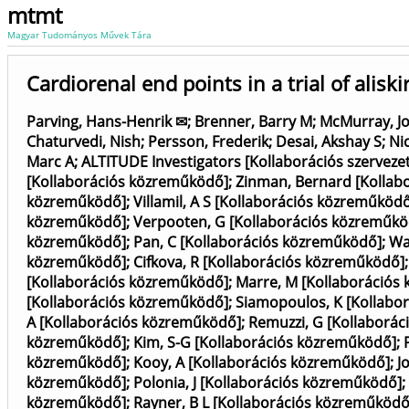
mtmt
Magyar Tudományos Művek Tára
Cardiorenal end points in a trial of alisk
Parving, Hans-Henrik ✉
;
Brenner, Barry M
;
McMurray, Jo
Chaturvedi, Nish
;
Persson, Frederik
;
Desai, Akshay S
;
Ni
Marc A
;
ALTITUDE Investigators [Kollaborációs szervezet
[Kollaborációs közreműködő]
;
Zinman, Bernard [Kollab
közreműködő]
;
Villamil, A S [Kollaborációs közreműköd
közreműködő]
;
Verpooten, G [Kollaborációs közreműkö
közreműködő]
;
Pan, C [Kollaborációs közreműködő]
;
Wa
közreműködő]
;
Cifkova, R [Kollaborációs közreműködő]
[Kollaborációs közreműködő]
;
Marre, M [Kollaborációs
[Kollaborációs közreműködő]
;
Siamopoulos, K [Kollabo
A [Kollaborációs közreműködő]
;
Remuzzi, G [Kollaborá
közreműködő]
;
Kim, S-G [Kollaborációs közreműködő]
;
közreműködő]
;
Kooy, A [Kollaborációs közreműködő]
;
J
közreműködő]
;
Polonia, J [Kollaborációs közreműködő]
;
közreműködő]
;
Rayner, B L [Kollaborációs közreműködő