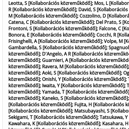
Leotta, S [Kollaborációs közreműködő]
;
Mos, L [Kollabo
R [Kollaborációs közreműködő]
;
David, S [Kollaboráció
M [Kollaborációs közreműködő]
;
Cozzolino, D [Kollabo
Catena, C [Kollaborációs közreműködő]
;
Del Prato, S [
Frontoni, S [Kollaborációs közreműködő]
;
Falcone, C [K
Bonora, E [Kollaborációs közreműködő]
;
Cocchi, R [Kol
Frisinghelli, A [Kollaborációs közreműködő]
;
Volpe, M [
Gambardella, S [Kollaborációs közreműködő]
;
Spagnuol
közreműködő]
;
D'Angelo, A R [Kollaborációs közreműkö
közreműködő]
;
Guarnieri, A [Kollaborációs közreműköd
közreműködő]
;
Ravera, M [Kollaborációs közreműködő]
közreműködő]
;
Aoki, S [Kollaborációs közreműködő]
;
Og
közreműködő]
;
Onishi, Y [Kollaborációs közreműködő]
;
közreműködő]
;
Iwaita, Y [Kollaborációs közreműködő]
;
közreműködő]
;
Yamada, T [Kollaborációs közreműködő
közreműködő]
;
Kaneko, S [Kollaborációs közreműködő]
[Kollaborációs közreműködő]
;
Fujita, H [Kollaborációs
[Kollaborációs közreműködő]
;
Matsubayashi, S [Kollab
Sekigami, T [Kollaborációs közreműködő]
;
Tatsukawa, Y
Kawahara, K [Kollaborációs közreműködő]
;
Kasahara, H