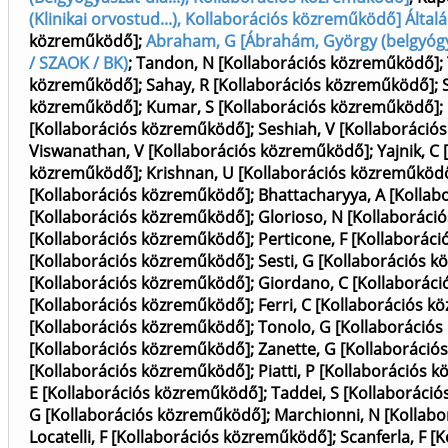
(Klinikai orvostud...), Kollaborációs közreműködő] Ált
közreműködő]
;
Abraham, G [Ábrahám, György (belgyógyás
/ SZAOK / BK)
;
Tandon, N [Kollaborációs közreműködő]
;
közreműködő]
;
Sahay, R [Kollaborációs közreműködő]
;
közreműködő]
;
Kumar, S [Kollaborációs közreműködő]
;
[Kollaborációs közreműködő]
;
Seshiah, V [Kollaboráci
Viswanathan, V [Kollaborációs közreműködő]
;
Yajnik, C
közreműködő]
;
Krishnan, U [Kollaborációs közreműköd
[Kollaborációs közreműködő]
;
Bhattacharyya, A [Kolla
[Kollaborációs közreműködő]
;
Glorioso, N [Kollaborác
[Kollaborációs közreműködő]
;
Perticone, F [Kollaborác
[Kollaborációs közreműködő]
;
Sesti, G [Kollaborációs 
[Kollaborációs közreműködő]
;
Giordano, C [Kollaborác
[Kollaborációs közreműködő]
;
Ferri, C [Kollaborációs 
[Kollaborációs közreműködő]
;
Tonolo, G [Kollaboráció
[Kollaborációs közreműködő]
;
Zanette, G [Kollaboráci
[Kollaborációs közreműködő]
;
Piatti, P [Kollaborációs
E [Kollaborációs közreműködő]
;
Taddei, S [Kollaboráci
G [Kollaborációs közreműködő]
;
Marchionni, N [Kollab
Locatelli, F [Kollaborációs közreműködő]
;
Scanferla, F 