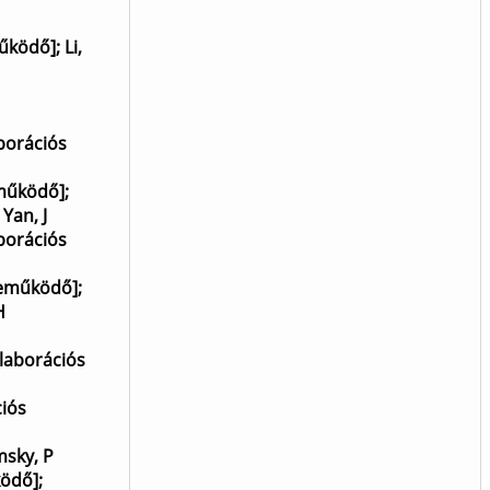
működő]
;
Li,
aborációs
eműködő]
;
;
Yan, J
aborációs
reműködő]
;
H
llaborációs
ciós
sky, P
ködő]
;