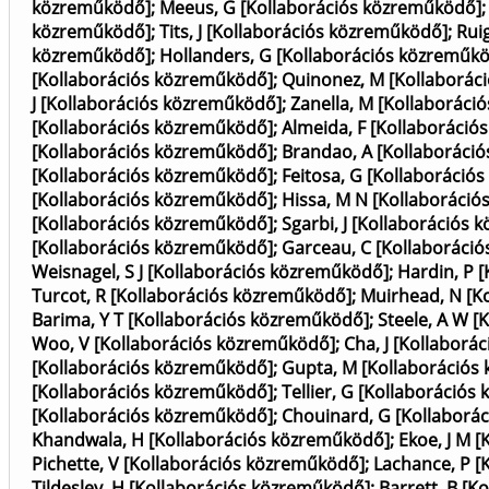
közreműködő]
;
Meeus, G [Kollaborációs közreműködő]
közreműködő]
;
Tits, J [Kollaborációs közreműködő]
;
Rui
közreműködő]
;
Hollanders, G [Kollaborációs közreműk
[Kollaborációs közreműködő]
;
Quinonez, M [Kollaborác
J [Kollaborációs közreműködő]
;
Zanella, M [Kollaborác
[Kollaborációs közreműködő]
;
Almeida, F [Kollaboráci
[Kollaborációs közreműködő]
;
Brandao, A [Kollaboráci
[Kollaborációs közreműködő]
;
Feitosa, G [Kollaboráció
[Kollaborációs közreműködő]
;
Hissa, M N [Kollaboráci
[Kollaborációs közreműködő]
;
Sgarbi, J [Kollaborációs
[Kollaborációs közreműködő]
;
Garceau, C [Kollaboráci
Weisnagel, S J [Kollaborációs közreműködő]
;
Hardin, P 
Turcot, R [Kollaborációs közreműködő]
;
Muirhead, N [K
Barima, Y T [Kollaborációs közreműködő]
;
Steele, A W 
Woo, V [Kollaborációs közreműködő]
;
Cha, J [Kollaborá
[Kollaborációs közreműködő]
;
Gupta, M [Kollaborációs
[Kollaborációs közreműködő]
;
Tellier, G [Kollaboráció
[Kollaborációs közreműködő]
;
Chouinard, G [Kollaborá
Khandwala, H [Kollaborációs közreműködő]
;
Ekoe, J M 
Pichette, V [Kollaborációs közreműködő]
;
Lachance, P [
Tildesley, H [Kollaborációs közreműködő]
;
Barrett, B [