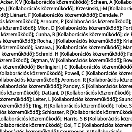
;
Acker, K V [Kollaborációs közreműködő]
;
Scheen, A [Kollabo
ge, J [Kollaborációs közreműködő]
;
Krzesinski, J-M [Kollaborá
ödő]
;
Liénart, F [Kollaborációs közreműködő]
;
Dendale, P
iós közreműködő]
;
Arnouts, P [Kollaborációs közreműködő]
iós közreműködő]
;
Mion, D [Kollaborációs közreműködő]
;
Fort
ós közreműködő]
;
Cunha, R [Kollaborációs közreműködő]
;
de 
ós közreműködő]
;
Rocha, J [Kollaborációs közreműködő]
;
Krie
s közreműködő]
;
Saraiva, J [Kollaborációs közreműködő]
;
Mart
ós közreműködő]
;
Schmid, H [Kollaborációs közreműködő]
;
Fe
 közreműködő]
;
Oigman, W [Kollaborációs közreműködő]
;
Bow
ós közreműködő]
;
Berlingieri, J C [Kollaborációs közreműködő
[Kollaborációs közreműködő]
;
Powell, C [Kollaborációs közr
ollaborációs közreműködő]
;
Aronson, R [Kollaborációs köz
[Kollaborációs közreműködő]
;
Pandey, S [Kollaborációs közr
ciós közreműködő]
;
Dattani, D [Kollaborációs közreműködő]
 közreműködő]
;
Leiter, L [Kollaborációs közreműködő]
;
Saund
s közreműködő]
;
Ting, R [Kollaborációs közreműködő]
;
Tobe, S
ciós közreműködő]
;
Schlosser, R [Kollaborációs közreműköd
[Kollaborációs közreműködő]
;
Harris, S B [Kollaborációs kö
Kollaborációs közreműködő]
;
Ooi, T C [Kollaborációs közre
Kollaborációs közreműködő]
;
Cournoyer, S [Kollaborációs