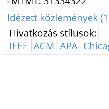
MTMT: 31334322
Idézett közlemények (1
Hivatkozás stílusok:
IEEE
ACM
APA
Chica