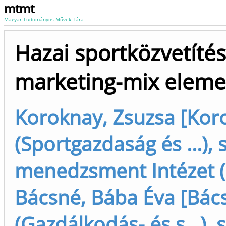
mtmt
Magyar Tudományos Művek Tára
Hazai sportközvetítés
marketing-mix elemei
Koroknay, Zsuzsa [Kor
(Sportgazdaság és ...),
menedzsment Intézet (
Bácsné, Bába Éva [Bác
(Gazdálkodás- és s...),