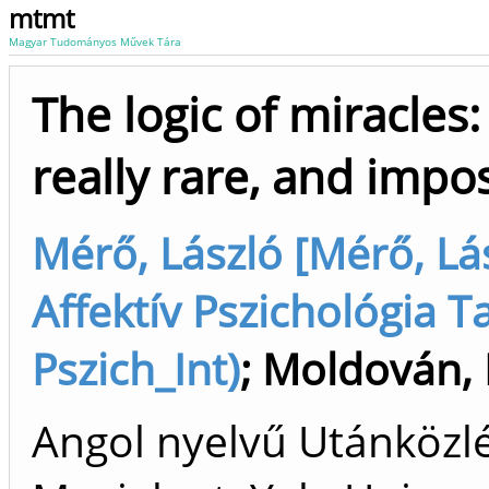
mtmt
Magyar Tudományos Művek Tára
The logic of miracles
really rare, and impo
Mérő, László [Mérő, Lás
Affektív Pszichológia T
Pszich_Int)
;
Moldován, 
Angol nyelvű Utánköz