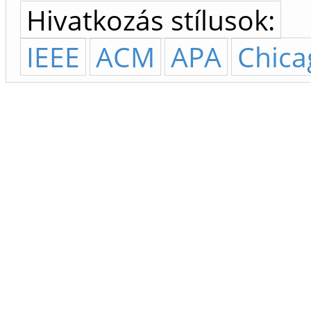
Hivatkozás stílusok:
IEEE
ACM
APA
Chica