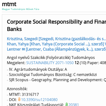
mtmt
Magyar Tudományos Művek Tára
Corporate Social Responsibility and Fina
Banks
Krisztina, Szegedi [Szegedi, Krisztina (gazdálkodás- és s
Khan, Yahya [Khan, Yahya (Corporate Social ...), szerző] 
Lentner ✉ [Lentner, Csaba (Állampénzügyek, k...), szerz
Angol nyelvű Szakcikk (Folyóiratcikk) Tudományos
Megjelent:
SUSTAINABILITY 2071-1050
12
(10)
Paper: 40
IV. Agrártudományok Osztálya: A
Szociológiai Tudományos Bizottság: C nemzetközi
SJR Scopus - Geography, Planning and Development: 
Azonosítók
MTMT: 31316717
DOI:
10.3390/su12104080
NKE Közszolgálati Tudásportál:
20381