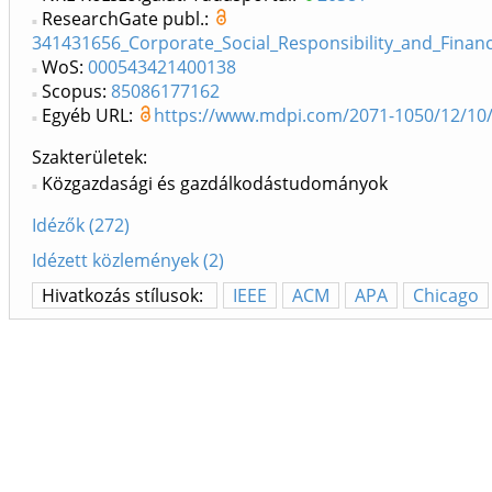
ResearchGate publ.:
341431656_Corporate_Social_Responsibility_and_Finan
WoS:
000543421400138
Scopus:
85086177162
Egyéb URL:
https://www.mdpi.com/2071-1050/12/10
Szakterületek:
Közgazdasági és gazdálkodástudományok
Idézők (272)
Idézett közlemények (2)
Hivatkozás stílusok:
IEEE
ACM
APA
Chicago