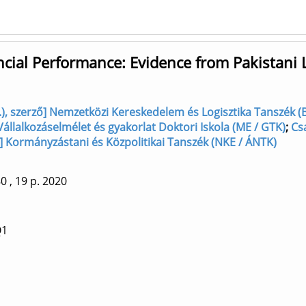
ncial Performance: Evidence from Pakistani 
...), szerző] Nemzetközi Kereskedelem és Logisztika Tanszék (
Vállalkozáselmélet és gyakorlat Doktori Iskola (ME / GTK)
;
Cs
ő] Kormányzástani és Közpolitikai Tanszék (NKE / ÁNTK)
80
, 19 p.
2020
Q1