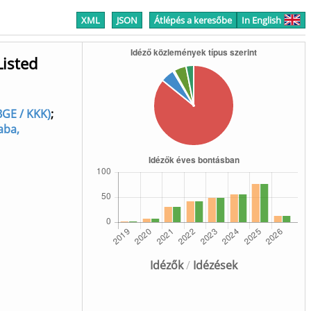
XML
JSON
Átlépés a keresőbe
In English
Listed
BGE / KKK)
;
aba,
Idézők
/
Idézések