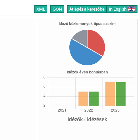
XML
JSON
Átlépés a keresőbe
In English
Idézők
/
Idézések