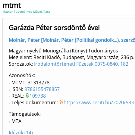
mtmt
Magyar Tudományos Művek Tára
Garázda Péter sorsdöntő évei
Molnár, Péter [Molnár, Péter (Politikai gondolk...), szerz
Magyar nyelvű Monográfia (Könyv) Tudományos
Megjelent: Reciti Kiadó, Budapest, Magyarország, 236 p
Sorozatok:
Irodalomtörténeti Füzetek 0075-0840, 182.
Azonosítók
MTMT: 31313278
ISBN:
9786155478857
REAL:
109738
Teljes dokumentum:
https://www.reciti.hu/2020/583
Támogatások:
MTA
Idézők (14)