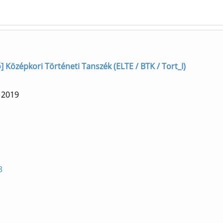
ő] Középkori Történeti Tanszék (ELTE / BTK / Tort_I)
.
2019
3