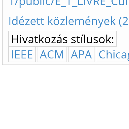
1/public/E_T_LIVRE_Cu
Idézett közlemények (2
Hivatkozás stílusok:
IEEE
ACM
APA
Chica