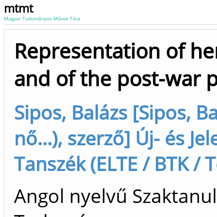
mtmt
Magyar Tudományos Művek Tára
Representation of he
and of the post-war p
Sipos, Balázs [Sipos, B
nő...), szerző] Új- és J
Tanszék (ELTE / BTK / T
Angol nyelvű Szaktanu