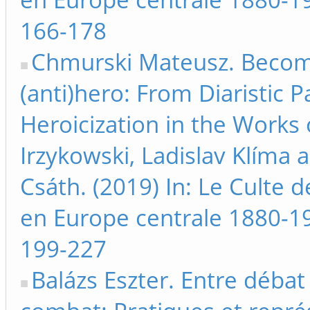
166-178
Chmurski Mateusz. Becom
(anti)hero: From Diaristic Pa
Heroicization in the Works 
Irzykowski, Ladislav Klíma 
Csáth. (2019) In: Le Culte 
en Europe centrale 1880-1
199-227
Balázs Eszter. Entre débat