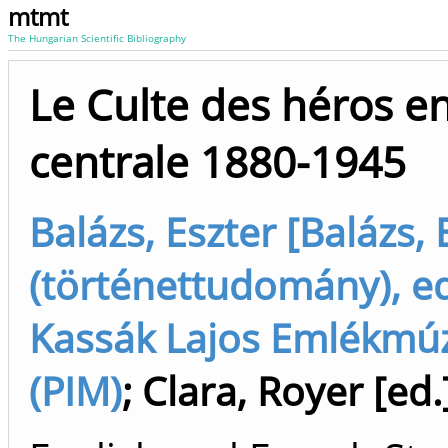
mtmt
The Hungarian Scientific Bibliography
Le Culte des héros e
centrale 1880-1945
Balázs, Eszter [Balázs, 
(történettudomány), ed
Kassák Lajos Emlékm
(PIM)
;
Clara, Royer [ed.