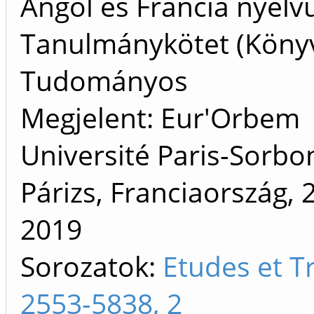
Angol és Francia nyelv
Tanulmánykötet (Köny
Tudományos
Megjelent: Eur'Orbem
Université Paris-Sorbo
Párizs, Franciaország, 
2019
Sorozatok:
Etudes et T
2553-5838, 2