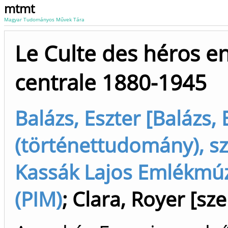
mtmt
Magyar Tudományos Művek Tára
Le Culte des héros e
centrale 1880-1945
Balázs, Eszter [Balázs, 
(történettudomány), sz
Kassák Lajos Emlékm
(PIM)
;
Clara, Royer [sze