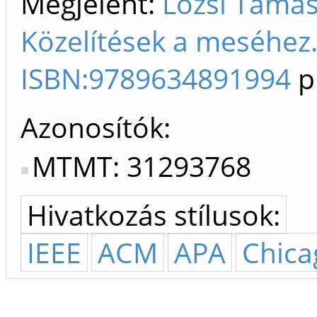
Megjelent:
Lózsi Tamás.
Közelítések a meséhez.
ISBN:9789634891994
p
Azonosítók
MTMT: 31293768
Hivatkozás stílusok:
IEEE
ACM
APA
Chica