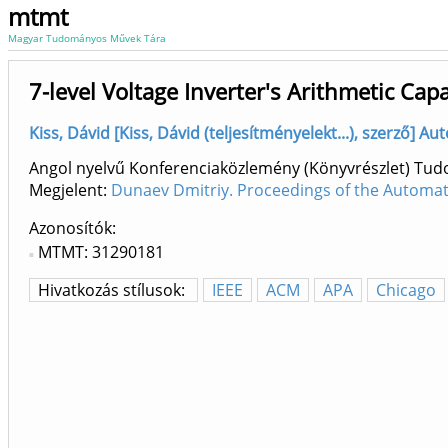
mtmt
Magyar Tudományos Művek Tára
7-level Voltage Inverter's Arithmetic Cap
Kiss, Dávid [Kiss, Dávid (teljesítményelekt...), szerző] A
Angol nyelvű Konferenciaközlemény (Könyvrészlet) Tu
Megjelent:
Dunaev Dmitriy. Proceedings of the Automa
Azonosítók
MTMT: 31290181
Hivatkozás stílusok:
IEEE
ACM
APA
Chicago