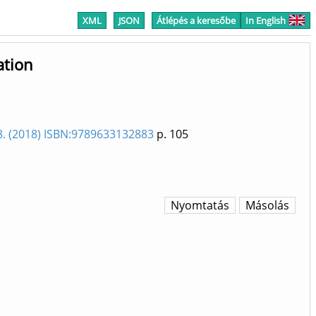
XML
JSON
Átlépés a keresőbe
In English
ation
. (2018) ISBN:9789633132883
p. 105
Nyomtatás
Másolás