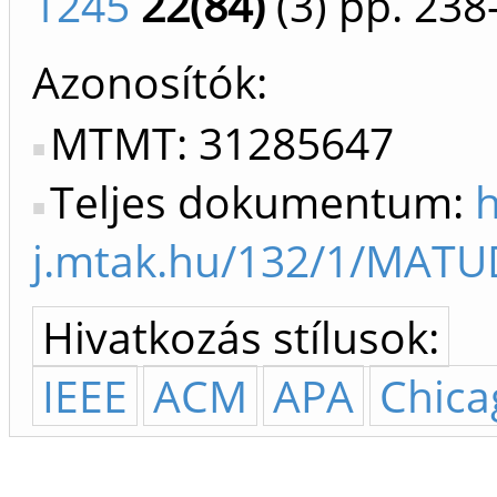
1245
22(84)
(3)
pp. 238
Azonosítók
MTMT: 31285647
Teljes dokumentum:
h
j.mtak.hu/132/1/MATU
Hivatkozás stílusok:
IEEE
ACM
APA
Chica