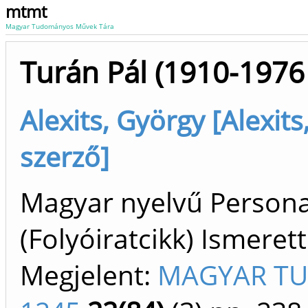
mtmt
Magyar Tudományos Művek Tára
Turán Pál (1910-1976 
Alexits, György [Alexit
szerző]
Magyar nyelvű Persona
(Folyóiratcikk) Ismeret
Megjelent:
MAGYAR TU