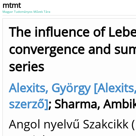
mtmt
Magyar Tudományos Művek Tára
The influence of Leb
convergence and summ
series
Alexits, György [Alexit
szerző]
;
Sharma, Ambi
Angol nyelvű Szakcikk 