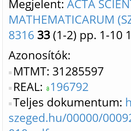
Megjelent:
ACTA SCIE
MATHEMATICARUM (SZE
8316
33
(1-2)
pp. 1-10
Azonosítók
MTMT: 31285597
REAL:
196792
Teljes dokumentum:
h
szeged.hu/00000/0009